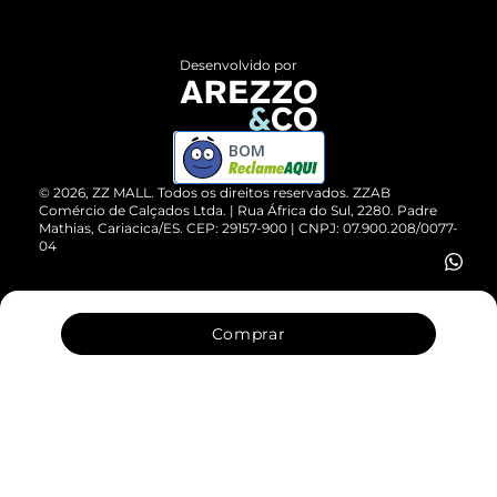
Central de Atendimento
Políticas de Privacidade
Entrega
ZZ Influ
Desenvolvido por
Devolução do Produto
ZZ MALL é confiável
Compre pelo WhatsApp
ZZPay
BOM
Cartão Presente
©
2026
, ZZ MALL. Todos os direitos reservados.
ZZAB
Comércio de Calçados Ltda. | Rua África do Sul, 2280. Padre
Mathias, Cariacica/ES. CEP: 29157-900 | CNPJ: 07.900.208/0077-
Vendas Corporativas
04
Comprar