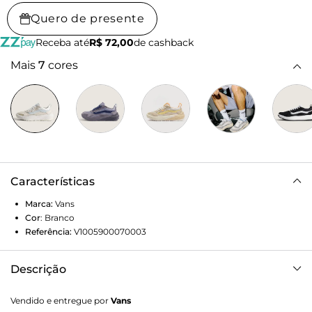
Quero de presente
Receba até
R$ 72,00
de cashback
Mais
7
cores
Características
Marca:
Vans
Cor
:
Branco
Referência:
V1005900070003
Descrição
Couro
Vendido e entregue por
Vans