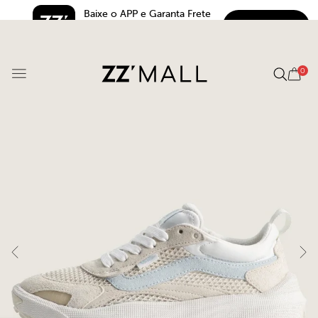
Baixe o APP e Garanta Frete 
BAIXAR
Grátis*
5.0
0