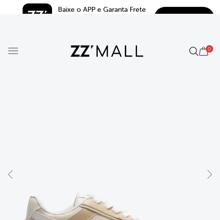
Baixe o APP e Garanta Frete 
BAIXAR
Grátis*
5.0
0