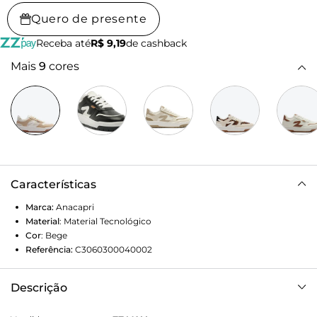
Quero de presente
Receba até
R$ 9,19
de cashback
Mais
9
cores
Características
Marca:
Anacapri
Material
:
Material Tecnológico
Cor
:
Bege
Referência:
C3060300040002
Descrição
Tênis Street com detalhes de recortes, na cor bege. O