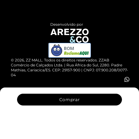
Termos de Uso
Central de Atendimento
Políticas de Privacidade
Entrega
ZZ Influ
Desenvolvido por
Devolução do Produto
ZZ MALL é confiável
Compre pelo WhatsApp
ZZPay
BOM
Cartão Presente
©
2026
, ZZ MALL. Todos os direitos reservados.
ZZAB
Comércio de Calçados Ltda. | Rua África do Sul, 2280. Padre
Mathias, Cariacica/ES. CEP: 29157-900 | CNPJ: 07.900.208/0077-
Vendas Corporativas
04
Comprar