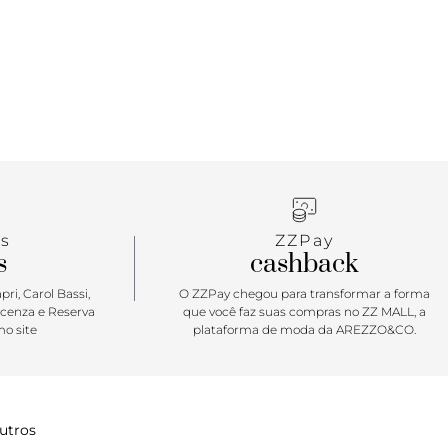
ais descolado com muito estilo.
s
ZZPay
s
cashback
ri, Carol Bassi,
O ZZPay chegou para transformar a forma
icenza e Reserva
que você faz suas compras no ZZ MALL, a
o site
plataforma de moda da AREZZO&CO.
utros