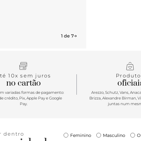
casual ao m
1 de 7
té 10x sem juros
Produto
no cartão
oficiai
m variadas formas de pagamento:
Arezzo, Schutz, Vans, Anacap
e crédito, Pix, Apple Pay e Google
Brizza, Alexandre Birman, V
Pay.
juntas num mesm
r dentro
Feminino
Masculino
O