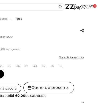
0
patos
Tênis
1 BRANCO
5,00 sem juros
Guia de tamanhos
34
35
36
37
38
39
40
41
Quero de presente
r à sacola
ba até
R$ 60,00
de cashback