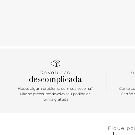
Devolução
A
descomplicada
Houve algum problema com sua escolha?
Conte co
Não se preocupe: devolva seu pedido de
Cartão d
forma gratuita
Fique po