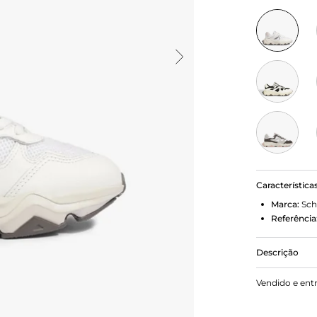
Característica
Marca:
Sch
Referência
Descrição
Com um desi
Vendido e ent
escolha cer
alto e de vi
modernidade