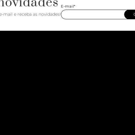
novidades
E-mail*
e-mail e receba as novidades!