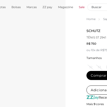
otas
Bolsas
Marcas
ZZ pay
Magazzine
Sale
Home
Sa
SCHUTZ
TÊNIS ST 294
R$ 750
ou 10x de R$7
Tamanhos
32
33
Comprar
Adiciona
Rece
Mais
9
cores