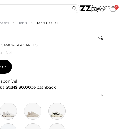
0
patos
Tênis
Tênis Casual
40 CAMURÇA AMARELO
ponível
-me
isponível
ba até
R$ 30,00
de cashback