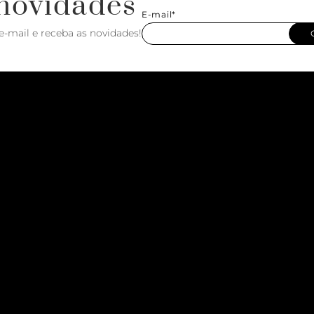
novidades
E-mail*
e-mail e receba as novidades!