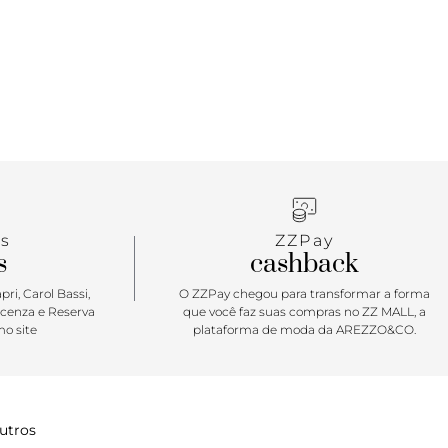
s
ZZPay
s
cashback
ri, Carol Bassi,
O ZZPay chegou para transformar a forma
icenza e Reserva
que você faz suas compras no ZZ MALL, a
o site
plataforma de moda da AREZZO&CO.
utros