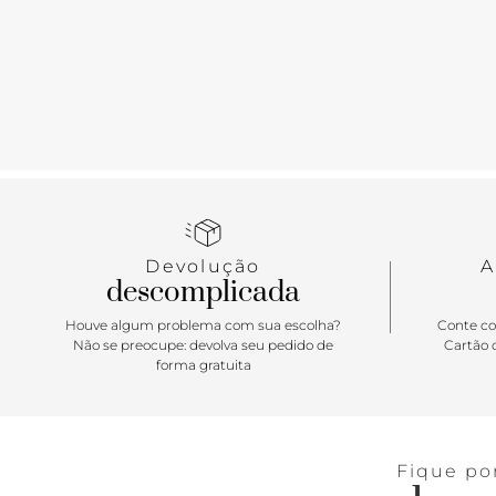
Devolução
A
descomplicada
Houve algum problema com sua escolha?
Conte co
Não se preocupe: devolva seu pedido de
Cartão d
forma gratuita
Fique po