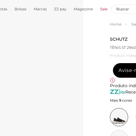
otas
Bolsas
Marcas
ZZ pay
Magazzine
Sale
Home
Sa
SCHUTZ
TÊNIS ST 29
Produto indis
Avise
Produto ind
Rece
Mais
9
cores