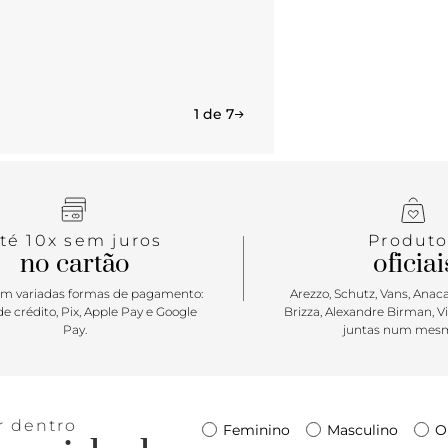
1 de 7
té 10x sem juros
Produto
no cartão
oficiai
m variadas formas de pagamento:
Arezzo, Schutz, Vans, Anacap
e crédito, Pix, Apple Pay e Google
Brizza, Alexandre Birman, V
Pay.
juntas num mesm
r dentro
Feminino
Masculino
O