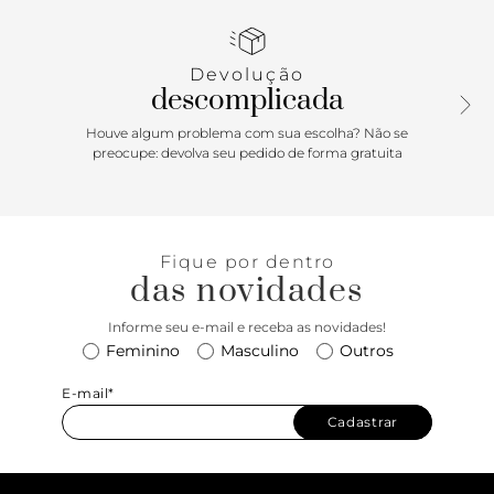
inferior e língua estendida à destacada sidestripe em V, este
tênis de cano baixo vulcanizado combina perfeitamente
um visual inspirado no skate com detalhes retrô exclusivos.
Devolução
descomplicada
Houve algum problema com sua escolha? Não se
preocupe: devolva seu pedido de forma gratuita
Fique por dentro
das novidades
Informe seu e-mail e receba as novidades!
Feminino
Masculino
Outros
E-mail*
Cadastrar