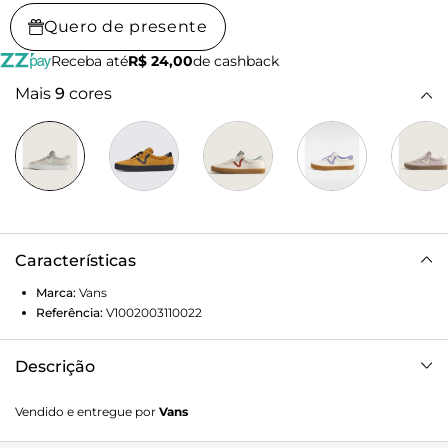
Quero de presente
Receba até
R$ 24,00
de cashback
Mais
9
cores
Características
Marca:
Vans
Referência:
V1002003110022
Descrição
Inspirado nos estilos tradicionais da Vans dos anos 90, o
Vendido e entregue por
Vans
Tênis Sport Low 2-tone Mushroom é uma nova
interpretação do Skate Vans Sport original. Da gola aberta