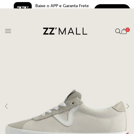
Baixe o APP e Garanta Frete 
BAIXAR
Grátis*
5.0
0