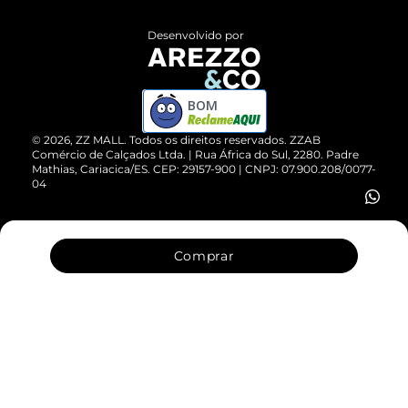
Políticas de Privacidade
Entrega
ZZ Influ
Desenvolvido por
Devolução do Produto
ZZ MALL é confiável
Compre pelo WhatsApp
ZZPay
BOM
Cartão Presente
©
2026
, ZZ MALL. Todos os direitos reservados.
ZZAB
Comércio de Calçados Ltda. | Rua África do Sul, 2280. Padre
Mathias, Cariacica/ES. CEP: 29157-900 | CNPJ: 07.900.208/0077-
Vendas Corporativas
04
Comprar