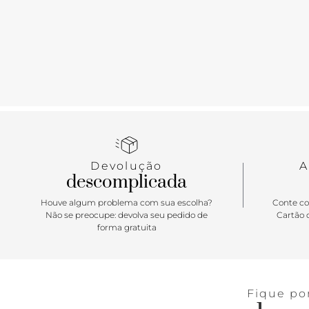
Devolução
A
descomplicada
Houve algum problema com sua escolha?
Conte co
Não se preocupe: devolva seu pedido de
Cartão d
forma gratuita
Fique po