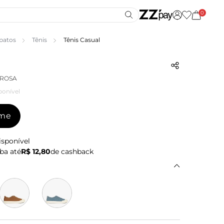
0
patos
Tênis
Tênis Casual
 ROSA
ponível
-me
isponível
ba até
R$ 12,80
de cashback