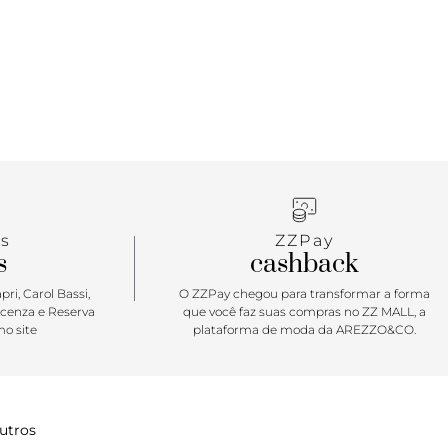
s
ZZPay
s
cashback
ri, Carol Bassi,
O ZZPay chegou para transformar a forma
icenza e Reserva
que você faz suas compras no ZZ MALL, a
o site
plataforma de moda da AREZZO&CO.
utros