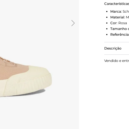
Característica
Marca:
Sch
Material
:
M
Cor
:
Rosa
Tamanho d
Referência
Descrição
O charme do
Vendido e ent
fazendo com
variados loo
moderninhas
alfaiataria!
fica ainda ma
Sem dúvidas
muitas temp