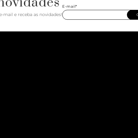
novidades
E-mail*
e-mail e receba as novidades!