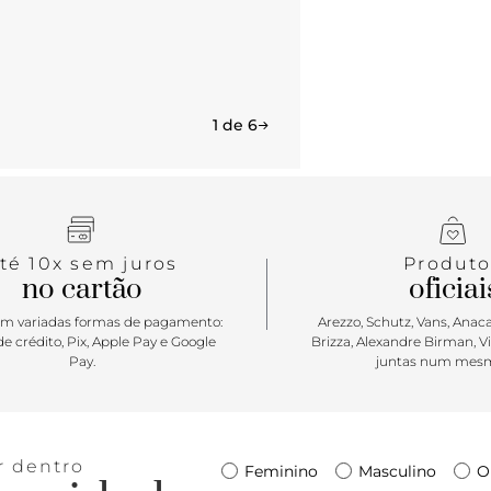
1 de 6
té 10x sem juros
Produto
no cartão
oficiai
m variadas formas de pagamento:
Arezzo, Schutz, Vans, Anacap
e crédito, Pix, Apple Pay e Google
Brizza, Alexandre Birman, V
Pay.
juntas num mesm
r dentro
Feminino
Masculino
O