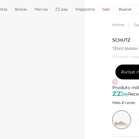
otas
Bolsas
Marcas
ZZ pay
Magazzine
Sale
Home
Sa
SCHUTZ
TÊNIS SMASH
Produto indis
Avise
Produto ind
Rece
Mais
2
cores