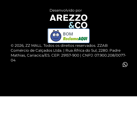
Entrega
ZZ Influ
Desenvolvido por
Devolução do Produto
ZZ MALL é confiável
Compre pelo WhatsApp
ZZPay
BOM
Cartão Presente
©
2026
, ZZ MALL. Todos os direitos reservados.
ZZAB
Comércio de Calçados Ltda. | Rua África do Sul, 2280. Padre
Mathias, Cariacica/ES. CEP: 29157-900 | CNPJ: 07.900.208/0077-
Vendas Corporativas
04