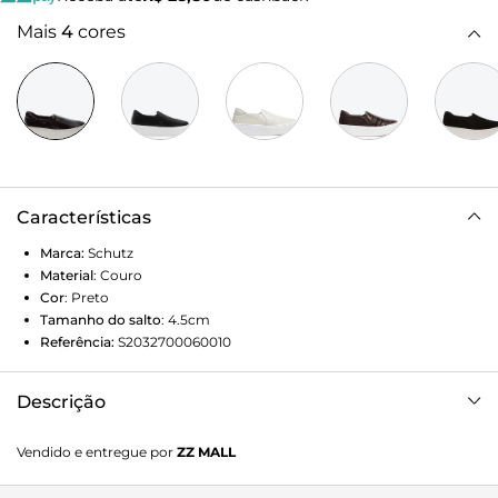
Mais
4
cores
Características
Marca:
Schutz
Material
:
Couro
Cor
:
Preto
Tamanho do salto
:
4.5cm
Referência:
S2032700060010
Descrição
O clássico modelo Slip On ganhou um upgrade fashion
Vendido e entregue por
ZZ MALL
nessa versão flatform com textura snake! Por outro lado, o
conforto e praticidade (sem amarrações, esse tênis é fácil