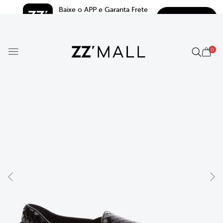
Baixe o APP e Garanta Frete 
BAIXAR
Grátis*
5.0
0