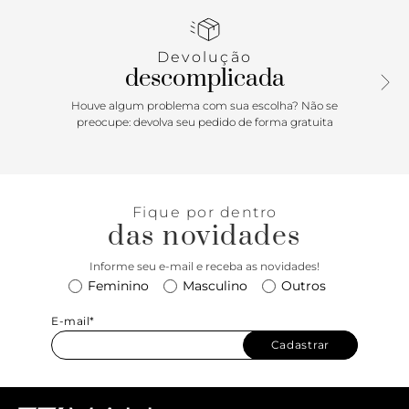
de tirar e colocar por conta do pequeno elástico lateral)
continuam os mesmos. Use com vestidos e saias de todos
os comprimentos para produções supercool, ou aposte em
Devolução
combinações no melhor estilo casual chic com macacões
descomplicada
pantacourt e jeans + camisas.
Houve algum problema com sua escolha? Não se
preocupe: devolva seu pedido de forma gratuita
Fique por dentro
das novidades
Informe seu e-mail e receba as novidades!
Feminino
Masculino
Outros
E-mail*
Cadastrar