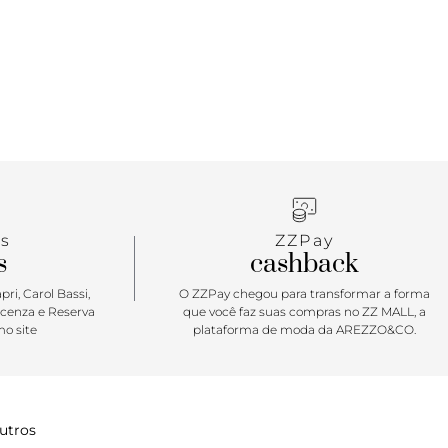
ua a qualquer ocasião.
s
ZZPay
s
cashback
ri, Carol Bassi,
O ZZPay chegou para transformar a forma
icenza e Reserva
que você faz suas compras no ZZ MALL, a
o site
plataforma de moda da AREZZO&CO.
utros