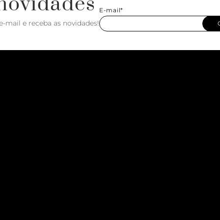
novidades
E-mail*
e-mail e receba as novidades!