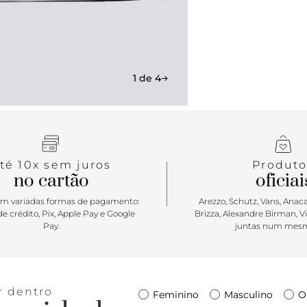
que se adeq
1 de 4
té 10x sem juros
Produto
no cartão
oficiai
m variadas formas de pagamento:
Arezzo, Schutz, Vans, Anacap
e crédito, Pix, Apple Pay e Google
Brizza, Alexandre Birman, V
Pay.
juntas num mesm
r dentro
Feminino
Masculino
O