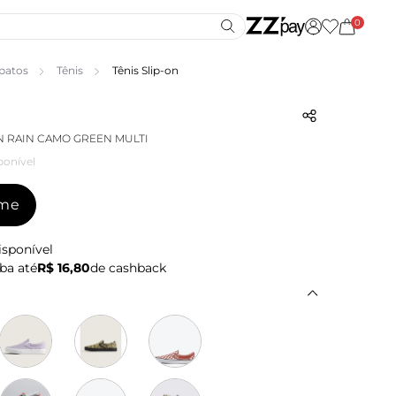
0
patos
Tênis
Tênis Slip-on
ON RAIN CAMO GREEN MULTI
ponível
-me
isponível
ba até
R$ 16,80
de cashback