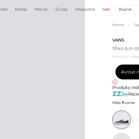
otas
Bolsas
Marcas
ZZ pay
Magazzine
Sale
Home
Sa
VANS
TÊNIS SLIP-
Produto indis
Avise
Produto ind
Rece
Mais
9
cores