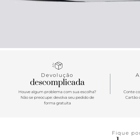
Devolução
A
descomplicada
Houve algum problema com sua escolha?
Conte co
Não se preocupe: devolva seu pedido de
Cartão d
forma gratuita
Fique po