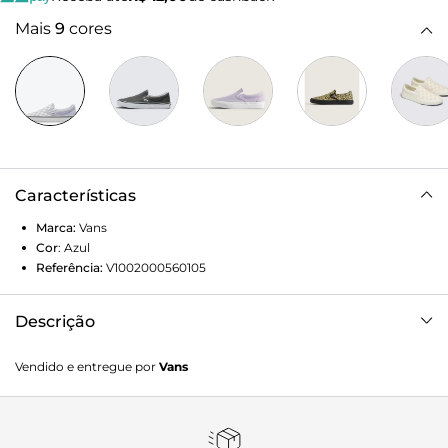
Mais
9
cores
Características
Marca:
Vans
Cor
:
Azul
Referência:
V1002000560105
Descrição
Em 1977, o Vans #98 era conhecido como Classic Slip-On,
Vendido e entregue por
Vans
tornando-se um ícone no sul da Califórnia. Hoje, ele é
reconhecido mundialmente por sua silhueta confortável,
facilidade de uso e design admirado. Com a icônica
estampa em checkerboard, o Tênis Slip-On Checkerboard