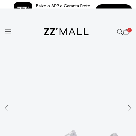
Baixe o APP e Garanta Frete 
BAIXAR
Grátis*
5.0
0