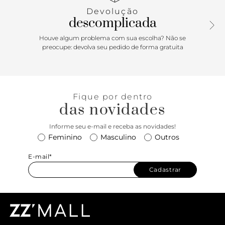
Halogen Blue é um item essencial para o dia a dia com o
Devolução
verdadeiro estilo “Off The Wall”. Este tênis slip-on
descomplicada
atemporal também inclui cabedal discreto de lona,
colarinhos acolchoados de suporte, detalhes elásticos nas
Houve algum problema com sua escolha? Não se
laterais e sola de borracha waffle exclusiva Vans.
preocupe: devolva seu pedido de forma gratuita
Fique por dentro
das novidades
Informe seu e-mail e receba as novidades!
Feminino
Masculino
Outros
E-mail*
Cadastrar