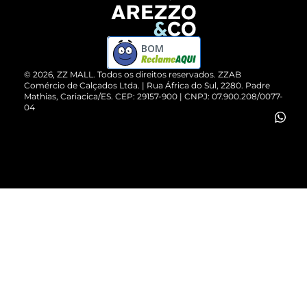
Devolução do Produto
ZZ MALL é confiável
Compre pelo WhatsApp
ZZPay
BOM
Cartão Presente
©
2026
, ZZ MALL. Todos os direitos reservados.
ZZAB
Comércio de Calçados Ltda. | Rua África do Sul, 2280. Padre
Mathias, Cariacica/ES. CEP: 29157-900 | CNPJ: 07.900.208/0077-
Vendas Corporativas
04