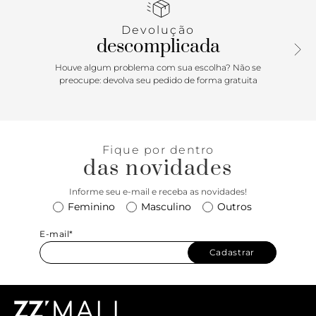
couro sobre a lingueta, que facilita o calce, e tag do nome
da marca na língua.
Devolução
descomplicada
Houve algum problema com sua escolha? Não se
preocupe: devolva seu pedido de forma gratuita
Fique por dentro
das novidades
Informe seu e-mail e receba as novidades!
Feminino
Masculino
Outros
E-mail*
Cadastrar