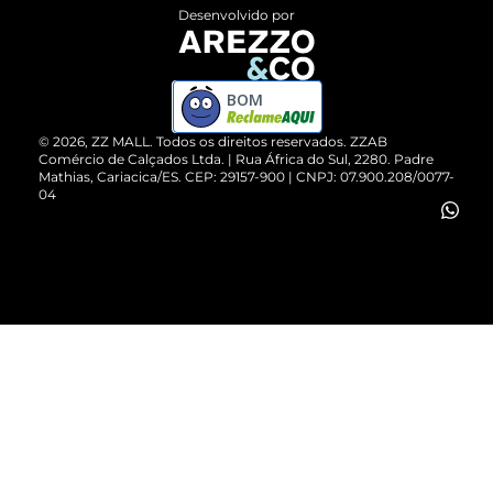
Entrega
ZZ Influ
Desenvolvido por
Devolução do Produto
ZZ MALL é confiável
Compre pelo WhatsApp
ZZPay
BOM
Cartão Presente
©
2026
, ZZ MALL. Todos os direitos reservados.
ZZAB
Comércio de Calçados Ltda. | Rua África do Sul, 2280. Padre
Mathias, Cariacica/ES. CEP: 29157-900 | CNPJ: 07.900.208/0077-
Vendas Corporativas
04