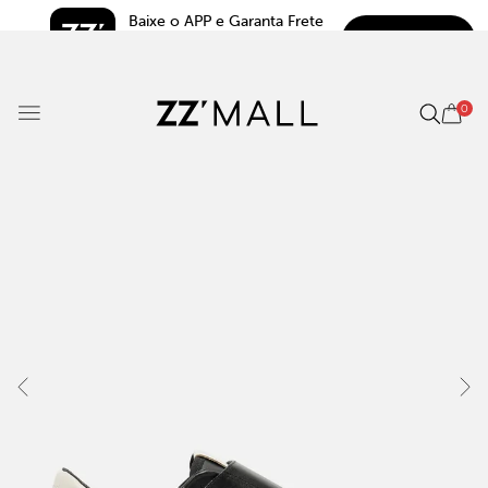
Baixe o APP e Garanta Frete 
BAIXAR
Grátis*
5.0
0