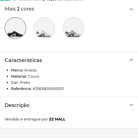
Mais
2
cores
Características
Marca:
Arezzo
Material
:
Couro
Cor
:
Preto
Referência:
A1383600050001
Descrição
Tênis feminino preto de couro. O sapato tem sola baixa
Vendido e entregue por
ZZ MALL
emborrachada, flat e bege. Traz costuras na parte frontal e
aplicação em couro branco no calcanhar e laterais. Com
formato arredondado na ponta, o tênis tem aplicação em