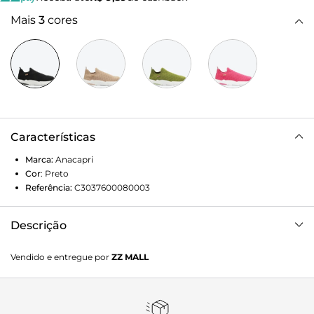
Mais
3
cores
Características
Marca:
Anacapri
Cor
:
Preto
Referência:
C3037600080003
Descrição
Tênis slip on em knit preto. Possui solado moderno e
Vendido e entregue por
ZZ MALL
esportivo no estilo chunky com detalhe em faixa colorida
na sola. Feito em knit, apresenta texturas aparentes e
perfuradas no no cabedal. O modelo, que se ajusta como
uma meia no pé, proporciona total conforto. Traz etiqueta