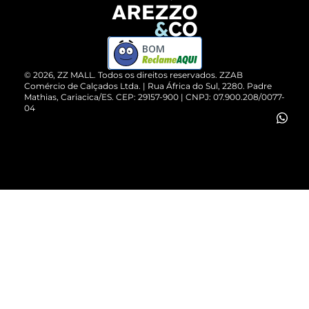
Devolução do Produto
ZZ MALL é confiável
Compre pelo WhatsApp
ZZPay
BOM
Cartão Presente
©
2026
, ZZ MALL. Todos os direitos reservados.
ZZAB
Comércio de Calçados Ltda. | Rua África do Sul, 2280. Padre
Mathias, Cariacica/ES. CEP: 29157-900 | CNPJ: 07.900.208/0077-
Vendas Corporativas
04