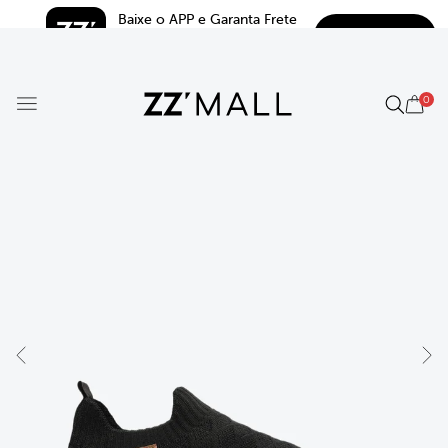
Baixe o APP e Garanta Frete 
BAIXAR
Grátis*
5.0
0