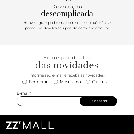
lateral em tecido marrom com assinatura Anacapri e
Devolução
puxador em fita no calcanhar, facilitando o calce.
descomplicada
Porque Apostar: Tênis Anacapri em knit é conforto ao
Houve algum problema com sua escolha? Não se
extremo! Já é um best seller e está no calce perfeito das
preocupe: devolva seu pedido de forma gratuita
descomplicadas de plantão! Um clássico com um toque
esportivo, design robusto e ao mesmo tempo, com textura
delicada. Urbano e super estiloso, vai vai bem com
absolutamente tudo. É calçar e se apaixonar!
Fique por dentro
das novidades
Informe seu e-mail e receba as novidades!
Feminino
Masculino
Outros
E-mail*
Cadastrar