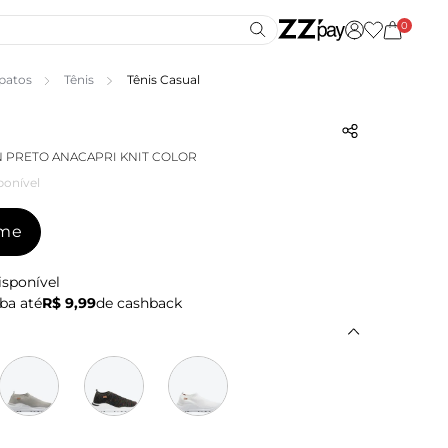
0
patos
Tênis
Tênis Casual
ON PRETO ANACAPRI KNIT COLOR
ponível
-me
isponível
ba até
R$ 9,99
de cashback