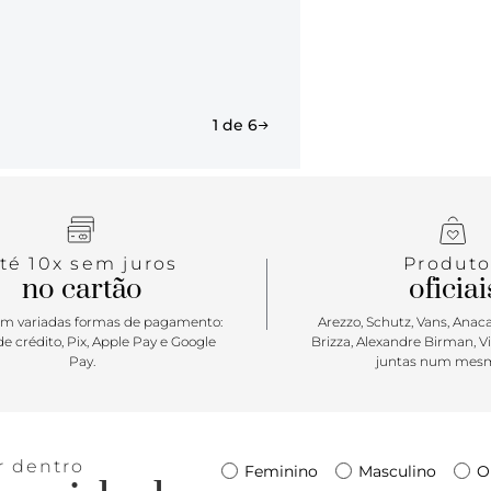
escola, em u
com estilo 
1 de 6
té 10x sem juros
Produto
no cartão
oficiai
m variadas formas de pagamento:
Arezzo, Schutz, Vans, Anacap
e crédito, Pix, Apple Pay e Google
Brizza, Alexandre Birman, V
Pay.
juntas num mesm
r dentro
Feminino
Masculino
O