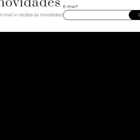
novidades
E-mail*
e-mail e receba as novidades!