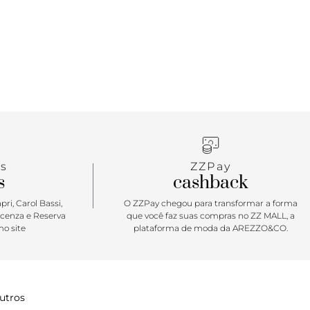
m dia intenso de trabalho e para passear, sempre
e muito conforto.
s
ZZPay
s
cashback
ri, Carol Bassi,
O ZZPay chegou para transformar a forma
icenza e Reserva
que você faz suas compras no ZZ MALL, a
o site
plataforma de moda da AREZZO&CO.
utros