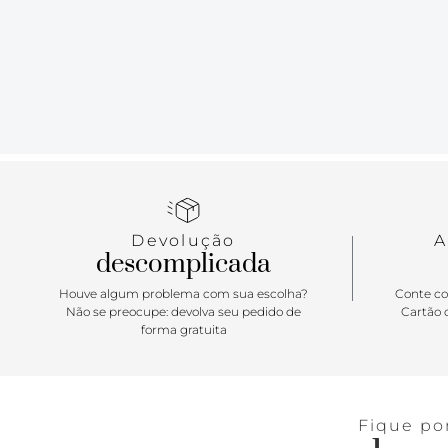
Devolução
A
descomplicada
Houve algum problema com sua escolha?
Conte co
Não se preocupe: devolva seu pedido de
Cartão d
forma gratuita
Fique po