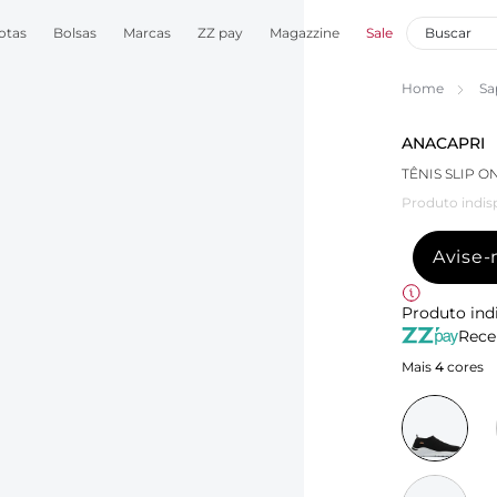
otas
Bolsas
Marcas
ZZ pay
Magazzine
Sale
Home
Sa
ANACAPRI
TÊNIS SLIP 
Produto indis
Avise
Produto ind
Rece
Mais
4
cores