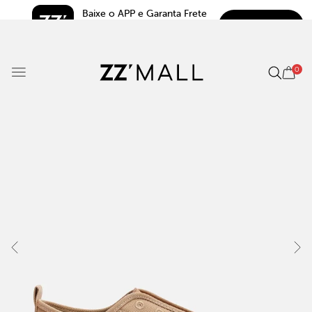
Baixe o APP e Garanta Frete 
BAIXAR
Grátis*
5.0
0