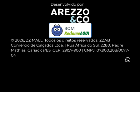
Entrega
ZZ Influ
Desenvolvido por
Devolução do Produto
ZZ MALL é confiável
Compre pelo WhatsApp
ZZPay
BOM
Cartão Presente
©
2026
, ZZ MALL. Todos os direitos reservados.
ZZAB
Comércio de Calçados Ltda. | Rua África do Sul, 2280. Padre
Mathias, Cariacica/ES. CEP: 29157-900 | CNPJ: 07.900.208/0077-
Vendas Corporativas
04