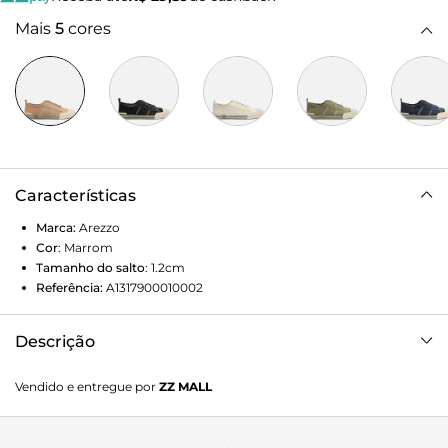
Mais
5
cores
Características
Marca:
Arezzo
Cor
:
Marrom
Tamanho do salto
:
1.2cm
Referência:
A1317900010002
Descrição
Tênis slip on marrom de lona. O modelo tem solado baixo
Vendido e entregue por
ZZ MALL
emborrachado cinza e marrom, com frente e biqueira
riscadas em borracha e tag lateral da logo da Alme. Traz fita
de gorgurão por todo o contorno e tira com puxador no