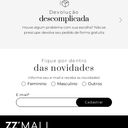
calcanhar, que facilita o calce. De bico redondo, o tênis tem
elástico interno sobre a língua, terminal do cadarço com
Devolução
ilhós decorativos e costuras pesponto em branco.
descomplicada
Houve algum problema com sua escolha? Não se
preocupe: devolva seu pedido de forma gratuita
Fique por dentro
das novidades
Informe seu e-mail e receba as novidades!
Feminino
Masculino
Outros
E-mail*
Cadastrar