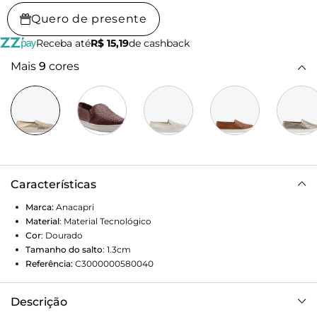
Quero de presente
Receba até
R$ 15,19
de cashback
Mais
9
cores
Características
Marca:
Anacapri
Material
:
Material Tecnológico
Cor
:
Dourado
Tamanho do salto
:
1.3cm
Referência:
C3000000580040
Descrição