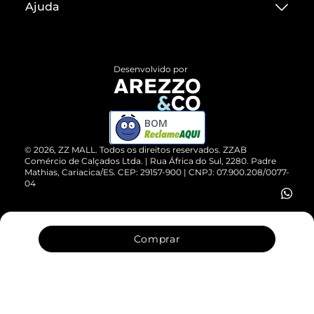
Ajuda
Termos de Uso
Central de Atendimento
Políticas de Privacidade
Entrega
ZZ Influ
Desenvolvido por
Devolução do Produto
ZZ MALL é confiável
Compre pelo WhatsApp
ZZPay
BOM
Cartão Presente
©
2026
, ZZ MALL. Todos os direitos reservados.
ZZAB
Comércio de Calçados Ltda. | Rua África do Sul, 2280. Padre
Mathias, Cariacica/ES. CEP: 29157-900 | CNPJ: 07.900.208/0077-
Vendas Corporativas
04
Comprar