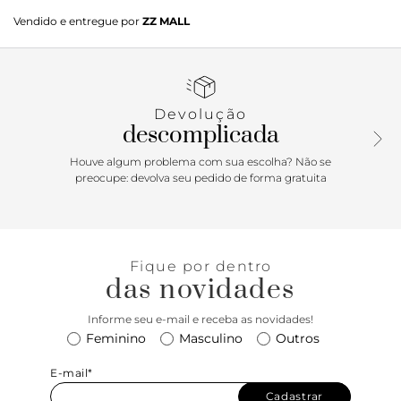
Tênis Slip On Ana Dourado, com solado branco flat. De
Vendido e entregue por
ZZ MALL
material Eco Montreal Vegano com recorte a laser na
gáspea e fechado no restante do cabedal. Fechado no
calcanhar também. Recortado na pala, traz elásticos que
facilitam o calce.
Devolução
Porque Apostar: Esse modelo de slip on básico, o tênis
descomplicada
feminino mais amado de todas as temporadas, é para
quem não abre a mão do conforto no dia a dia. Fácil de
Houve algum problema com sua escolha? Não se
calçar, de usar, de combinar e ainda é 100% vegano!
preocupe: devolva seu pedido de forma gratuita
Perfeição né mores? Os recortes por todo o cabedal dão
um toque a mais para a peça sem perder a versatilidade.
Combine com peças despojadas como um conjuntinho de
moletom ou o clássico jeans e t-shirt. Da rua pra vida!
Fique por dentro
das novidades
Informe seu e-mail e receba as novidades!
Feminino
Masculino
Outros
E-mail*
Cadastrar