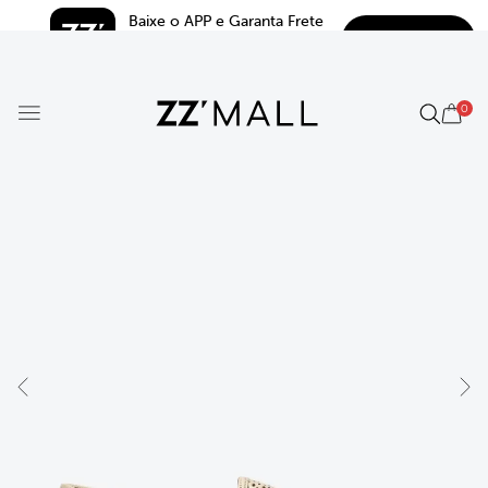
Baixe o APP e Garanta Frete 
BAIXAR
Grátis*
5.0
0