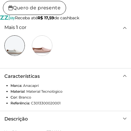
Quero de presente
Receba até
R$ 17,59
de cashback
Mais
1
cor
Características
Marca:
Anacapri
Material
:
Material Tecnológico
Cor
:
Branco
Referência:
C3013300020001
Descrição
Slip On Paula branco com detalhe em listra marrom. O