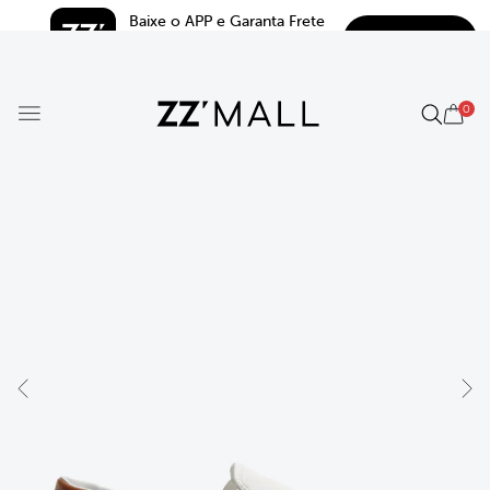
Baixe o APP e Garanta Frete 
BAIXAR
Grátis*
5.0
0