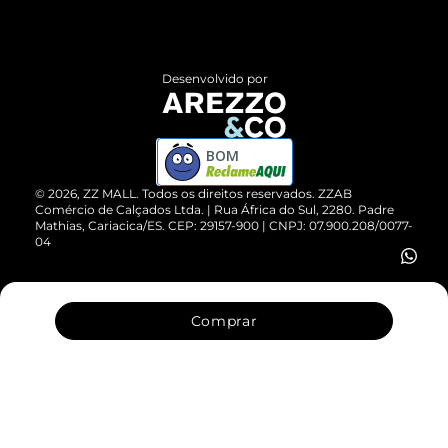
Termos de Uso
Central de Atendimento
Políticas de Privacidade
Entrega
ZZ Influ
Desenvolvido por
Devolução do Produto
ZZ MALL é confiável
Compre pelo WhatsApp
ZZPay
BOM
Cartão Presente
©
2026
, ZZ MALL. Todos os direitos reservados.
ZZAB
Comércio de Calçados Ltda. | Rua África do Sul, 2280. Padre
Mathias, Cariacica/ES. CEP: 29157-900 | CNPJ: 07.900.208/0077-
Vendas Corporativas
04
Comprar