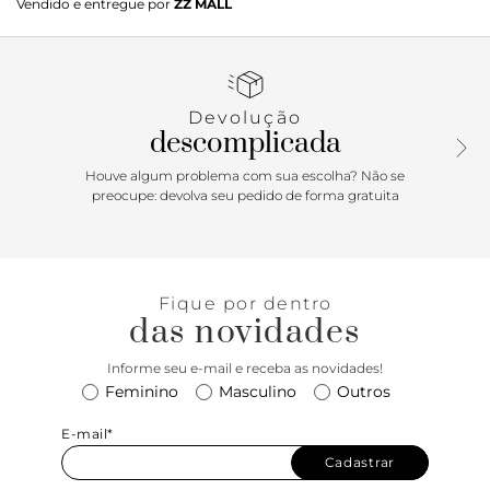
Vendido e entregue por
ZZ MALL
modelo sem cadarços vem para a temporada de verão
Anacapri em material similar ao couro e possui solado
emborrachado branco, com elásticos de mesmo tom do
tênis nas laterais. Traz aplicação de peça marrom na parte
traseira e listra de mesmo tom em todo o contorno inferior.
Devolução
Forrado na parte interna, apresenta costura pespontada
descomplicada
delicada e aplicação de tag lateral marrom Anacapri.
Houve algum problema com sua escolha? Não se
Porque Apostar:Inspirado no street style, o tênis Paula é
preocupe: devolva seu pedido de forma gratuita
perfeito para arrematar aquele lookinho bem urbano e
cheio de estilo para um passeio incrível e aquecer os seus
pés nos dias geladinhos que estão por vir. Confortável e
cheio de personalidade, o tênis feminino é moderno e
Fique por dentro
irresistível: sem cadarços e elásticos laterais, cada passo
das novidades
fica ainda mais leve. Com certeza vai ser a estrela de
muitas produções. Preparada para ser uma sneakerhead na
Informe seu e-mail e receba as novidades!
temporada de inverno Anacapri?
Feminino
Masculino
Outros
E-mail*
Cadastrar