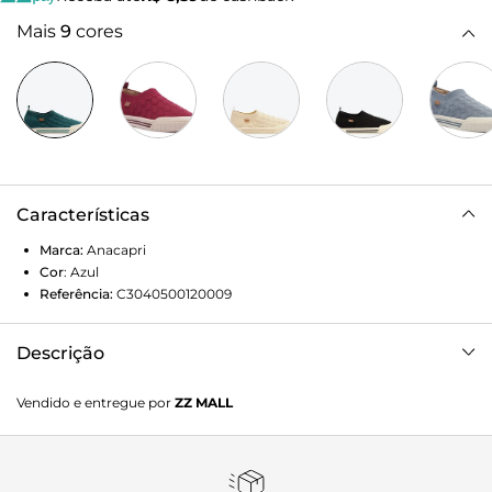
Mais
9
cores
Características
Marca:
Anacapri
Cor
:
Azul
Referência:
C3040500120009
Descrição
Tênis Slip On Knit Alê Azul. O modelo possui biqueira
Vendido e entregue por
ZZ MALL
emborrachada texturizada e solado baixo emborrachado
branco com detalhe em duas listras pretas na lateral. Com
corpo em knit - tecido que se ajusta como uma meia no pé
com detalhe texturizado em listras e perfuros por todo o