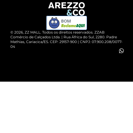
Devolução do Produto
ZZ MALL é confiável
Compre pelo WhatsApp
ZZPay
BOM
Cartão Presente
©
2026
, ZZ MALL. Todos os direitos reservados.
ZZAB
Comércio de Calçados Ltda. | Rua África do Sul, 2280. Padre
Mathias, Cariacica/ES. CEP: 29157-900 | CNPJ: 07.900.208/0077-
Vendas Corporativas
04