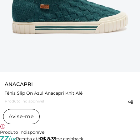
ANACAPRI
Tênis Slip On Azul Anacapri Knit Alê
Produto indisponível
Avise-me
Produto indisponível
Receba até
R$ 8,39
de cashback