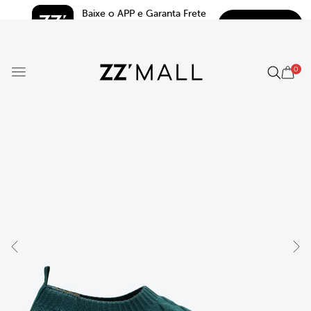
Baixe o APP e Garanta Frete 
BAIXAR
Grátis*
5.0
0