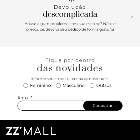
cabedal. Vem com fita em gorgurão de mesmo tom
Devolução
aplicada na parte traseira, facilitando o calce. Com
descomplicada
aplicação de tag lateral em tecido marrom, com assinatura
Anacapri.
Houve algum problema com sua escolha? Não se
preocupe: devolva seu pedido de forma gratuita
Porque Apostar: O tênis slip on feminino Alê é um vício das
descomplicadas. O nosso queridinho Anacapri é a escolha
certa para todos os momentos: o clássico slip on feminino
que você ama, totalmente repaginado. Cheio de estilo,
Fique por dentro
moderno e urbano. Esse modelinho combina com
das novidades
propostas bem fresquinhas e altamente comfy! É simples
assim, calce seu slip on Alê basic e celebre os dias mais
Informe seu e-mail e receba as novidades!
incríveis da temporada!
Feminino
Masculino
Outros
E-mail*
Cadastrar