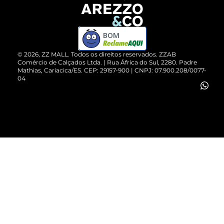
Devolução do Produto
ZZ MALL é confiável
Compre pelo WhatsApp
ZZPay
BOM
Cartão Presente
©
2026
, ZZ MALL. Todos os direitos reservados.
ZZAB
Comércio de Calçados Ltda. | Rua África do Sul, 2280. Padre
Mathias, Cariacica/ES. CEP: 29157-900 | CNPJ: 07.900.208/0077-
Vendas Corporativas
04