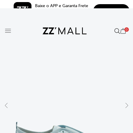
Baixe o APP e Garanta Frete 
BAIXAR
Grátis*
5.0
0