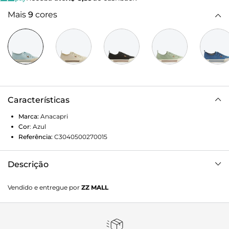
Mais
9
cores
Características
Marca:
Anacapri
Cor
:
Azul
Referência:
C3040500270015
Descrição
Tênis Slip On Elástico Alê Azul
Vendido e entregue por
ZZ MALL