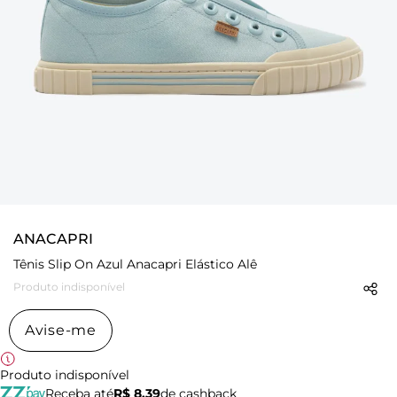
ANACAPRI
Tênis Slip On Azul Anacapri Elástico Alê
Produto indisponível
Avise-me
Produto indisponível
Receba até
R$ 8,39
de cashback