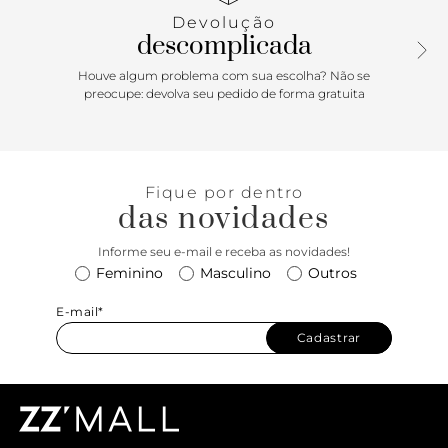
Devolução
descomplicada
Houve algum problema com sua escolha? Não se
preocupe: devolva seu pedido de forma gratuita
Fique por dentro
das novidades
Informe seu e-mail e receba as novidades!
Feminino
Masculino
Outros
E-mail*
Cadastrar