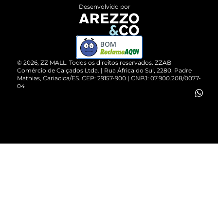
Entrega
ZZ Influ
Desenvolvido por
Devolução do Produto
ZZ MALL é confiável
Compre pelo WhatsApp
ZZPay
BOM
Cartão Presente
©
2026
, ZZ MALL. Todos os direitos reservados.
ZZAB
Comércio de Calçados Ltda. | Rua África do Sul, 2280. Padre
Mathias, Cariacica/ES. CEP: 29157-900 | CNPJ: 07.900.208/0077-
Vendas Corporativas
04