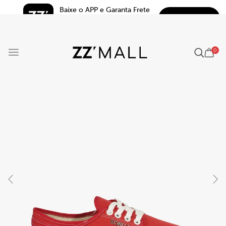
Baixe o APP e Garanta Frete 
BAIXAR
Grátis*
5.0
0