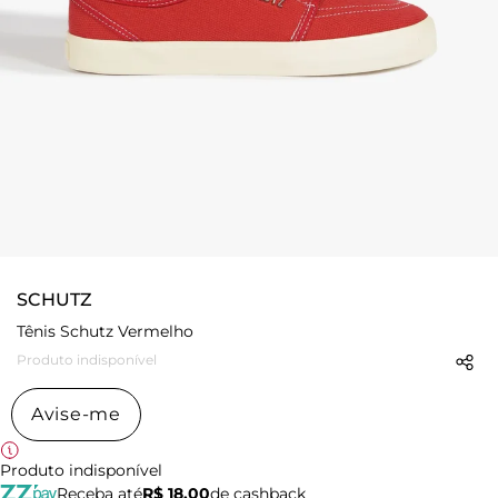
SCHUTZ
Tênis Schutz Vermelho
Produto indisponível
Avise-me
Produto indisponível
Receba até
R$ 18,00
de cashback