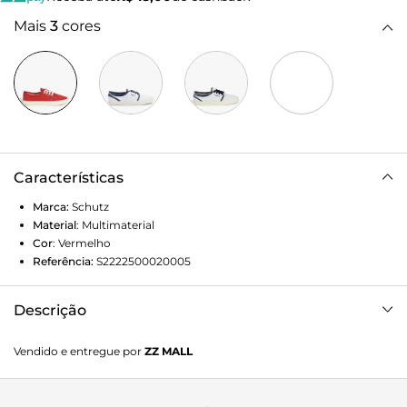
Mais
3
cores
Características
Marca:
Schutz
Material
:
Multimaterial
Cor
:
Vermelho
Referência:
S2222500020005
Descrição
Escolha perfeita para qualquer ocasião, desde um passeio
Vendido e entregue por
ZZ MALL
casual até um encontro noturno.