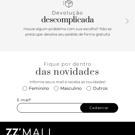
Devolução
descomplicada
Houve algum problema com sua escolha? Não se
preocupe: devolva seu pedido de forma gratuita
Fique por dentro
das novidades
Informe seu e-mail e receba as novidades!
Feminino
Masculino
Outros
E-mail*
Cadastrar