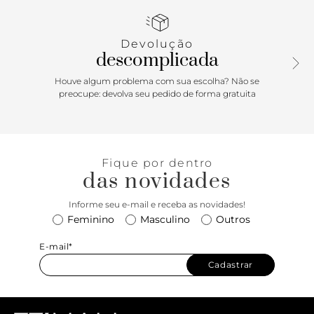
blusa de seda e um maxi colar para um look de arrasar.
Devolução
descomplicada
Houve algum problema com sua escolha? Não se
preocupe: devolva seu pedido de forma gratuita
Fique por dentro
das novidades
Informe seu e-mail e receba as novidades!
Feminino
Masculino
Outros
E-mail*
Cadastrar