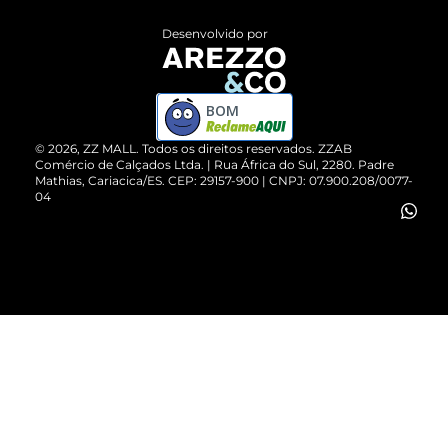
Entrega
ZZ Influ
Desenvolvido por
Devolução do Produto
ZZ MALL é confiável
Compre pelo WhatsApp
ZZPay
BOM
Cartão Presente
©
2026
, ZZ MALL. Todos os direitos reservados.
ZZAB
Comércio de Calçados Ltda. | Rua África do Sul, 2280. Padre
Mathias, Cariacica/ES. CEP: 29157-900 | CNPJ: 07.900.208/0077-
Vendas Corporativas
04