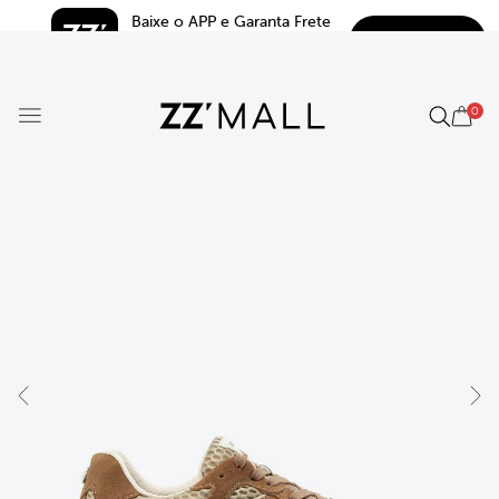
Baixe o APP e Garanta Frete 
BAIXAR
Grátis*
5.0
0