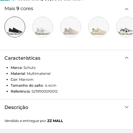
Mais
9
cores
Características
Marca:
Schutz
Material
:
Multimaterial
Cor
:
Marrom
Tamanho do salto
:
4.4cm
Referência:
S2191100010012
Descrição
Eleve seu visual com o tênis casual esportivo! O design
Vendido e entregue por
ZZ MALL
moderno e o solado robusto garantem um visual único e
cheio de personalidade. Combine com um tailleur preto,