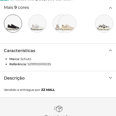
Mais
9
cores
Características
Marca:
Schutz
Referência:
S2191100010035
Descrição
Eleve seu visual com o tênis casual esportivo! O design
Vendido e entregue por
ZZ MALL
moderno e o solado robusto garantem um visual único e
cheio de personalidade. Combine com um tailleur preto,
camisa branca e um maxi colar para um look chic