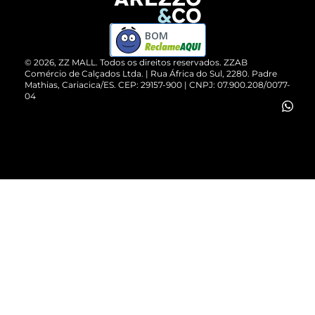
Devolução do Produto
ZZ MALL é confiável
Compre pelo WhatsApp
ZZPay
BOM
Cartão Presente
©
2026
, ZZ MALL. Todos os direitos reservados.
ZZAB
Comércio de Calçados Ltda. | Rua África do Sul, 2280. Padre
Mathias, Cariacica/ES. CEP: 29157-900 | CNPJ: 07.900.208/0077-
Vendas Corporativas
04