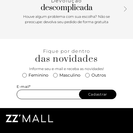
Devolução
descomplicada
Houve algum problema com sua escolha? Não se
preocupe: devolva seu pedido de forma gratuita
Fique por dentro
das novidades
Informe seu e-mail e receba as novidades!
Feminino
Masculino
Outros
E-mail*
Cadastrar