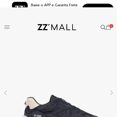
Baixe o APP e Garanta Frete 
BAIXAR
Grátis*
5.0
0