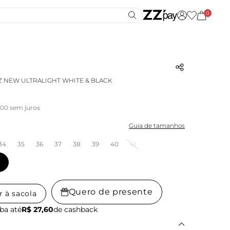
0
Z NEW ULTRALIGHT WHITE & BLACK
,00 sem juros
Guia de tamanhos
34
35
36
37
38
39
40
41
Quero de presente
r à sacola
ba até
R$ 27,60
de cashback