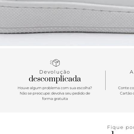
Devolução
A
descomplicada
Houve algum problema com sua escolha?
Conte co
Não se preocupe: devolva seu pedido de
Cartão d
forma gratuita
Fique po