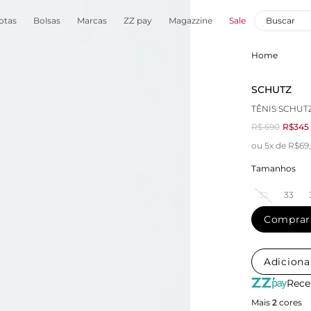
otas
Bolsas
Marcas
ZZ pay
Magazzine
Sale
Home
SCHUTZ
TÊNIS SCHUT
R$ 690
R$345
ou 5x de R$69
Tamanhos
32
33
Comprar
Adiciona
Rece
Mais
2
cores