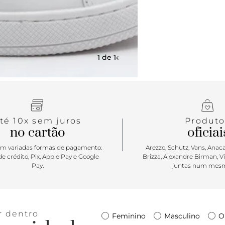
1 de 1
té 10x sem juros
Produto
no cartão
oficiai
m variadas formas de pagamento:
Arezzo, Schutz, Vans, Anacap
e crédito, Pix, Apple Pay e Google
Brizza, Alexandre Birman, V
Pay.
juntas num mesm
r dentro
Feminino
Masculino
O