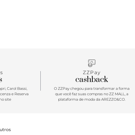
s
ZZPay
s
cashback
ri, Carol Bassi,
O ZZPay chegou para transformar a forma
icenza e Reserva
que você faz suas compras no ZZ MALL, a
o site
plataforma de moda da AREZZO&CO.
utros