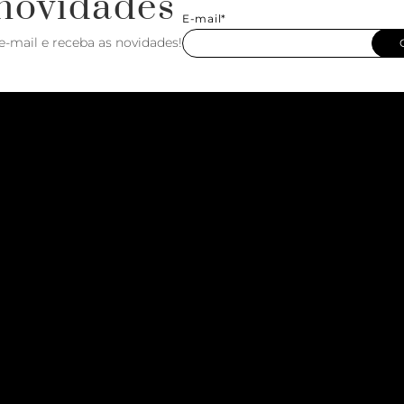
novidades
E-mail*
e-mail e receba as novidades!