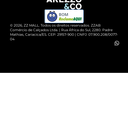
Devolução do Produto
ZZ MALL é confiável
Compre pelo WhatsApp
ZZPay
BOM
Cartão Presente
©
2026
, ZZ MALL. Todos os direitos reservados.
ZZAB
Comércio de Calçados Ltda. | Rua África do Sul, 2280. Padre
Mathias, Cariacica/ES. CEP: 29157-900 | CNPJ: 07.900.208/0077-
Vendas Corporativas
04