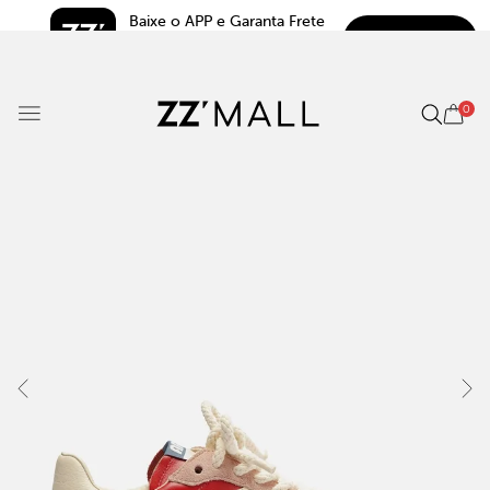
Baixe o APP e Garanta Frete 
BAIXAR
Grátis*
5.0
0