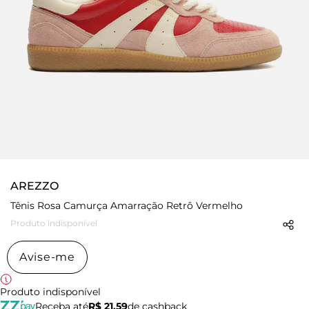
AREZZO
Tênis Rosa Camurça Amarração Retrô Vermelho
Produto indisponível
Avise-me
Produto indisponível
Receba até
R$ 21,59
de cashback