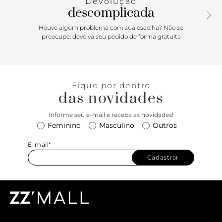
Devolução
descomplicada
Houve algum problema com sua escolha? Não se
preocupe: devolva seu pedido de forma gratuita
Fique por dentro
das novidades
Informe seu e-mail e receba as novidades!
Feminino
Masculino
Outros
E-mail*
Cadastrar