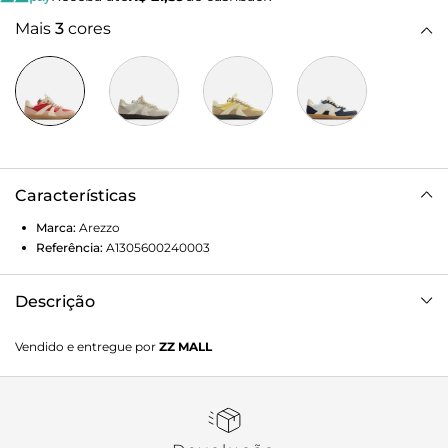
Mais
3
cores
Características
Marca:
Arezzo
Referência:
A1305600240003
Descrição
Tênis rosa, vermelho e branco em couro e camurça. O tênis
Vendido e entregue por
ZZ MALL
de amarração tem solado baixo emborrachado bege. Traz
cabedal em couro e camurça com recortes e aplicações,
além de perfuros na biqueira. Com formato arredondado na
ponta, tem fecho em cadarços de cordão branco e tag
retrô do nome da marca na língua.