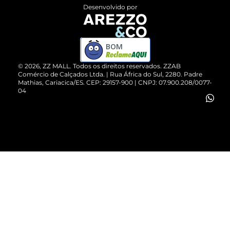
Entrega
ZZ Influ
Desenvolvido por
Devolução do Produto
ZZ MALL é confiável
Compre pelo WhatsApp
ZZPay
BOM
Cartão Presente
©
2026
, ZZ MALL. Todos os direitos reservados.
ZZAB
Comércio de Calçados Ltda. | Rua África do Sul, 2280. Padre
Mathias, Cariacica/ES. CEP: 29157-900 | CNPJ: 07.900.208/0077-
Vendas Corporativas
04