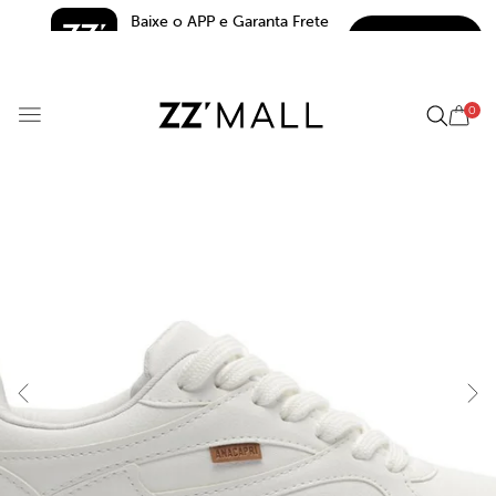
Baixe o APP e Garanta Frete 
BAIXAR
Grátis*
5.0
0