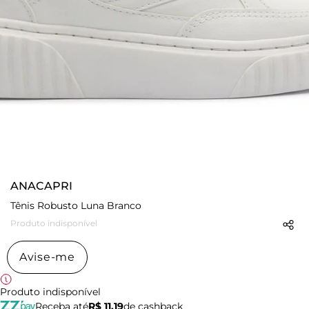
ANACAPRI
Tênis Robusto Luna Branco
Produto indisponível
Avise-me
Produto indisponível
Receba até
R$ 11,19
de cashback