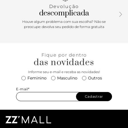
Devolução
descomplicada
Houve algum problema com sua escolha? Não se
preocupe: devolva seu pedido de forma gratuita
Fique por dentro
das novidades
Informe seu e-mail e receba as novidades!
Feminino
Masculino
Outros
E-mail*
Cadastrar