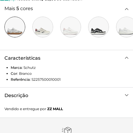
Mais
5
cores
Características
Marca:
Schutz
Cor
:
Branco
Referência:
S2257500010001
Descrição
O seu próximo Tênis Reebok não é apenas um calçado, é
Vendido e entregue por
ZZ MALL
uma declaração de estilo! Com um design que resgata a
autenticidade retrô e a une às tendências mais quentes do
momento, ele é a aposta certa para transformar seus looks.