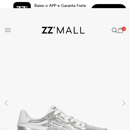
Baixe o APP e Garanta Frete 
BAIXAR
Grátis*
5.0
0