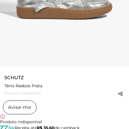
SCHUTZ
Tênis Reebok Prata
Produto indisponível
Avise-me
Produto indisponível
Receba até
R$ 35,60
de cashback