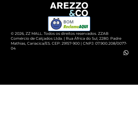
Devolução do Produto
ZZ MALL é confiável
Compre pelo WhatsApp
ZZPay
BOM
Cartão Presente
©
2026
, ZZ MALL. Todos os direitos reservados.
ZZAB
Comércio de Calçados Ltda. | Rua África do Sul, 2280. Padre
Mathias, Cariacica/ES. CEP: 29157-900 | CNPJ: 07.900.208/0077-
Vendas Corporativas
04