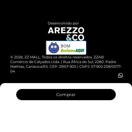
Termos de Uso
Central de Atendimento
Políticas de Privacidade
Entrega
ZZ Influ
Desenvolvido por
Devolução do Produto
ZZ MALL é confiável
Compre pelo WhatsApp
ZZPay
BOM
Cartão Presente
©
2026
, ZZ MALL. Todos os direitos reservados.
ZZAB
Comércio de Calçados Ltda. | Rua África do Sul, 2280. Padre
Mathias, Cariacica/ES. CEP: 29157-900 | CNPJ: 07.900.208/0077-
Vendas Corporativas
04
Comprar