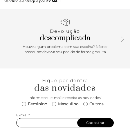
Vendido e entregue por
ZZ MALL
branco e bege. O modelo de solado flatform imponente
branco - traz design imponente de recortes por todo o
cabedal - com peças nos tons de marrom e bege aplicadas
na biqueira, laterais, parte traseira e no contorno da
lingueta. De amarrar, com atacadores brancos, possui
Devolução
detalhe frontal em perfuros e contornos em costura
descomplicada
pespontada por toda a peça. O modelo apresenta tag
marrom lateral traseira, com assinatura Anacapri. Porque
Houve algum problema com sua escolha? Não se
Apostar: Tênis é um clássico indispensável! Comfy & trendy,
preocupe: devolva seu pedido de forma gratuita
o tênis com detalhe em recortes apresenta um shape
divertido e descolado - que combina tanto com lookinhos
com propostas mais leves e despojadas para um passeio ou
aqueles mais estruturados e arrumadinhos, para um dia
Fique por dentro
agitado no escritório. É o modelinho mais cool de todos os
das novidades
tempos. ;)
Informe seu e-mail e receba as novidades!
Feminino
Masculino
Outros
E-mail*
Cadastrar