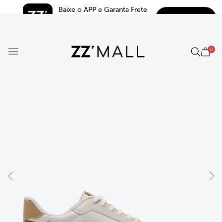
Baixe o APP e Garanta Frete 
BAIXAR
Grátis*
5.0
0