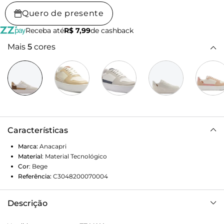
Quero de presente
Receba até
R$ 7,99
de cashback
Mais
5
cores
Características
Marca:
Anacapri
Material
:
Material Tecnológico
Cor
:
Bege
Referência:
C3048200070004
Descrição
Tênis de amarração com sola alta e detalhe de recortes,