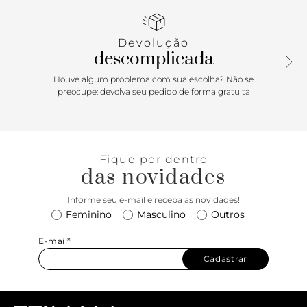
proporciona praticidade sem sacrificar o estilo. Com um
solado robusto em borracha, esse calçado preto é a escolha
definitiva para quem busca um visual fashion e descolado,
Devolução
combinando elegância atemporal com uma pegada
descomplicada
contemporânea em cada passo.
Houve algum problema com sua escolha? Não se
preocupe: devolva seu pedido de forma gratuita
Fique por dentro
das novidades
Informe seu e-mail e receba as novidades!
Feminino
Masculino
Outros
E-mail*
Cadastrar