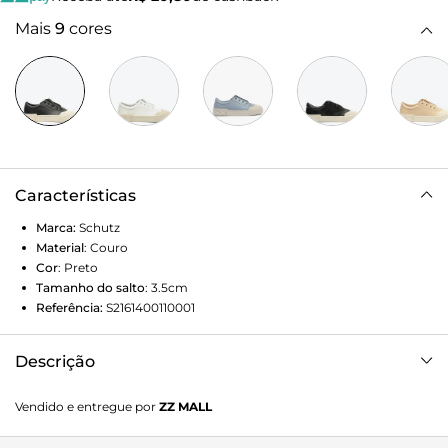
Mais
9
cores
Características
Marca:
Schutz
Material
:
Couro
Cor
:
Preto
Tamanho do salto
:
3.5cm
Referência:
S2161400110001
Descrição
Desperte seu estilo com esse tênis clássico em couro,
Vendido e entregue por
ZZ MALL
elevado pelos detalhes de ilhós que adicionam uma vibe
urbana e moderna. O calce por elástico no peito do pé