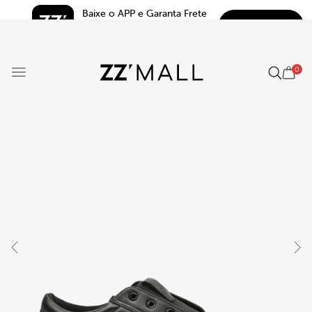
Baixe o APP e Garanta Frete 
BAIXAR
Grátis*
5.0
0