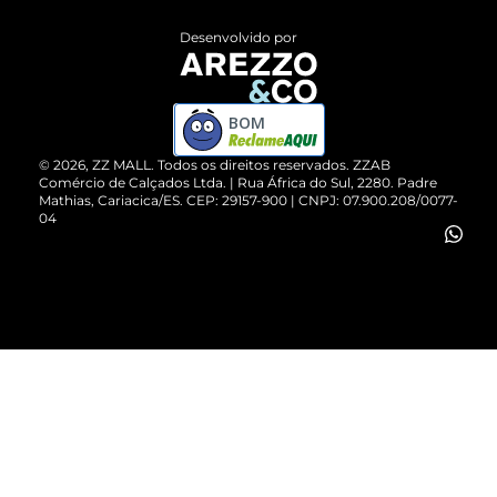
Entrega
ZZ Influ
Desenvolvido por
Devolução do Produto
ZZ MALL é confiável
Compre pelo WhatsApp
ZZPay
BOM
Cartão Presente
©
2026
, ZZ MALL. Todos os direitos reservados.
ZZAB
Comércio de Calçados Ltda. | Rua África do Sul, 2280. Padre
Mathias, Cariacica/ES. CEP: 29157-900 | CNPJ: 07.900.208/0077-
Vendas Corporativas
04