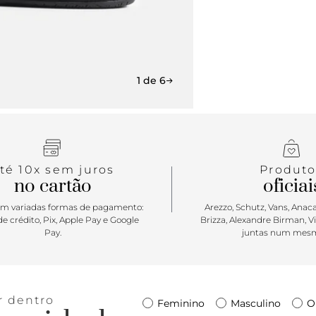
1 de 6
té 10x sem juros
Produto
no cartão
oficiai
m variadas formas de pagamento:
Arezzo, Schutz, Vans, Anacap
e crédito, Pix, Apple Pay e Google
Brizza, Alexandre Birman, V
Pay.
juntas num mesm
r dentro
Feminino
Masculino
O