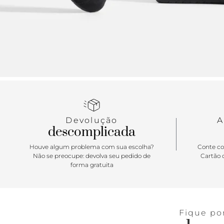
Devolução
A
descomplicada
Houve algum problema com sua escolha?
Conte co
Não se preocupe: devolva seu pedido de
Cartão d
forma gratuita
Fique po