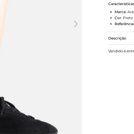
Característica
Marca:
Are
Cor
:
Preto
Referência
Descrição
Tênis femin
Vendido e ent
emborrachad
cabedal em 
Fechado, tr