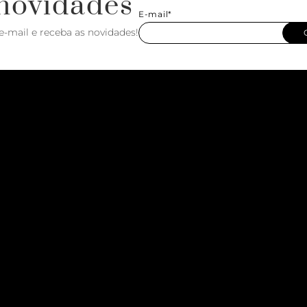
novidades
E-mail*
e-mail e receba as novidades!