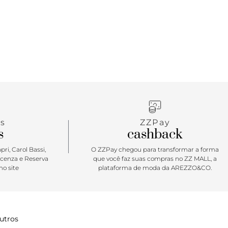
s
ZZPay
s
cashback
ri, Carol Bassi,
O ZZPay chegou para transformar a forma
icenza e Reserva
que você faz suas compras no ZZ MALL, a
o site
plataforma de moda da AREZZO&CO.
utros