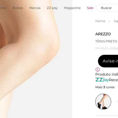
otas
Bolsas
Marcas
ZZ pay
Magazzine
Sale
Home
Sa
AREZZO
TÊNIS PRET
Produto indis
Avise
Produto ind
Rece
Mais
3
cores