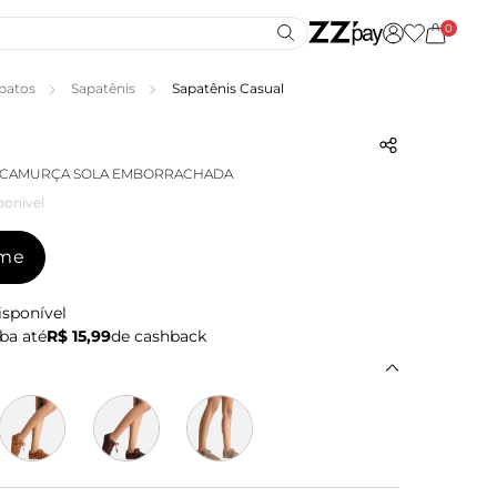
0
patos
Sapatênis
Sapatênis Casual
O CAMURÇA SOLA EMBORRACHADA
ponível
-me
isponível
ba até
R$ 15,99
de cashback