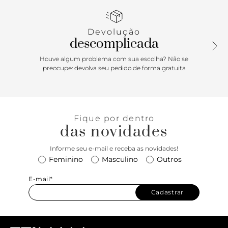
no calce e o visual cool do mix de recortes e texturas croco
e verniz. Aposte!
Devolução
descomplicada
Houve algum problema com sua escolha? Não se
preocupe: devolva seu pedido de forma gratuita
Fique por dentro
das novidades
Informe seu e-mail e receba as novidades!
Feminino
Masculino
Outros
E-mail*
Cadastrar