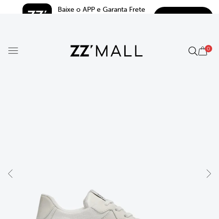
Baixe o APP e Garanta Frete 
BAIXAR
Grátis*
5.0
0