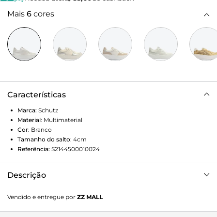
Mais
6
cores
Características
Marca:
Schutz
Material
:
Multimaterial
Cor
:
Branco
Tamanho do salto
:
4cm
Referência:
S2144500010024
Descrição
O solado robusto (porém super leve) destaca as linhas
Vendido e entregue por
ZZ MALL
casuais desse tênis feminino. No melhor mood "básico com
estilo", esse tênis branco de couro traz conforto, facilidade