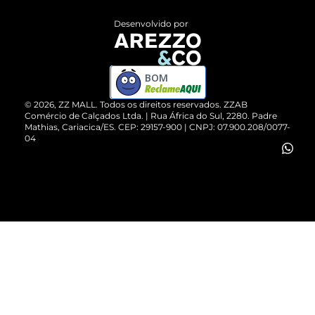
Entrega
ZZ Influ
Desenvolvido por
Devolução do Produto
ZZ MALL é confiável
Compre pelo WhatsApp
ZZPay
BOM
Cartão Presente
©
2026
, ZZ MALL. Todos os direitos reservados.
ZZAB
Comércio de Calçados Ltda. | Rua África do Sul, 2280. Padre
Mathias, Cariacica/ES. CEP: 29157-900 | CNPJ: 07.900.208/0077-
Vendas Corporativas
04