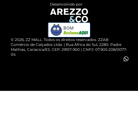
Entrega
ZZ Influ
Desenvolvido por
Devolução do Produto
ZZ MALL é confiável
Compre pelo WhatsApp
ZZPay
BOM
Cartão Presente
©
2026
, ZZ MALL. Todos os direitos reservados.
ZZAB
Comércio de Calçados Ltda. | Rua África do Sul, 2280. Padre
Mathias, Cariacica/ES. CEP: 29157-900 | CNPJ: 07.900.208/0077-
Vendas Corporativas
04