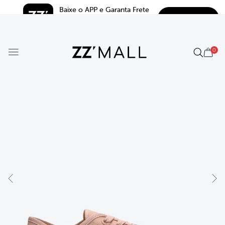
Baixe o APP e Garanta Frete 
BAIXAR
Grátis*
5.0
0