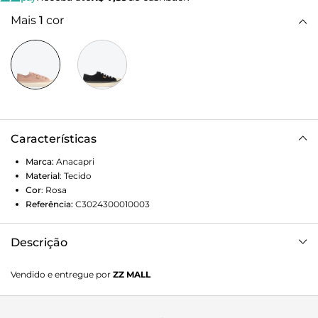
Mais
1
cor
Características
Marca:
Anacapri
Material
:
Tecido
Cor
:
Rosa
Referência:
C3024300010003
Descrição
Tênis rosa de lona. O modelo tem solado alto
Vendido e entregue por
ZZ MALL
emborrachado branco com risca rosa no contorno superior.
De bico redondo, traz biqueira branca e fecho em cadarços
rosa, além de tag marrom discreta do nome da marca na