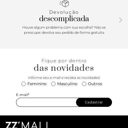
lateral do cabedal.
Devolução
Porque Apostar
descomplicada
Divertido e despojado, o tênis de lona tem uma pegada
Houve algum problema com sua escolha? Não se
retrô e traz uma inspiração 70's, trend da temporada. Mega
preocupe: devolva seu pedido de forma gratuita
confortável e prático de calçar, descomplica o visual do dia
a dia e garante uma porção de looks! Pode apostar que
esse tênis é tudo, mana!
Fique por dentro
das novidades
Informe seu e-mail e receba as novidades!
Feminino
Masculino
Outros
E-mail*
Cadastrar