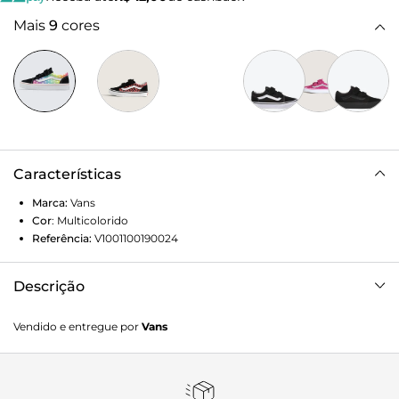
Mais
9
cores
Características
Marca:
Vans
Cor
:
Multicolorido
Referência:
V1001100190024
Descrição
Feito especialmente para proporcionar o calce seguro e
Vendido e entregue por
Vans
confortável dos pequenos, o Tênis Old Skool Rainbow Glow
Black Multi Infantil homenageia o icônico tênis com
Sidestripe™, substituindo os cadarços tradicionais por
fechos duplos de velcro. Com cabedal durável de camurça e