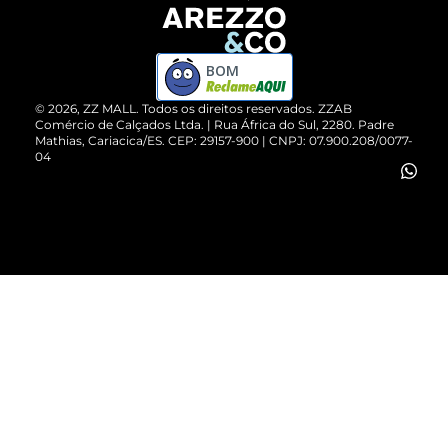
Devolução do Produto
ZZ MALL é confiável
Compre pelo WhatsApp
ZZPay
BOM
Cartão Presente
©
2026
, ZZ MALL. Todos os direitos reservados.
ZZAB
Comércio de Calçados Ltda. | Rua África do Sul, 2280. Padre
Mathias, Cariacica/ES. CEP: 29157-900 | CNPJ: 07.900.208/0077-
Vendas Corporativas
04