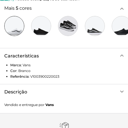
Mais
5
cores
Características
Marca:
Vans
Cor
:
Branco
Referência:
V1003900220023
Descrição
Quando os clássicos se unem ao conforto A Vans renovou a
Vendido e entregue por
Vans
silhueta clássica do Old Skool introduzindo a tecnologia
ComfyCush: uma nova sola mais macia e acolchoada que
oferece ao ComfyCush Old Skool um ajuste sem igual que
faz com que pareça que estamos andando nas nuvens.