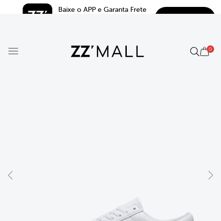
Baixe o APP e Garanta Frete 
BAIXAR
Grátis*
5.0
0