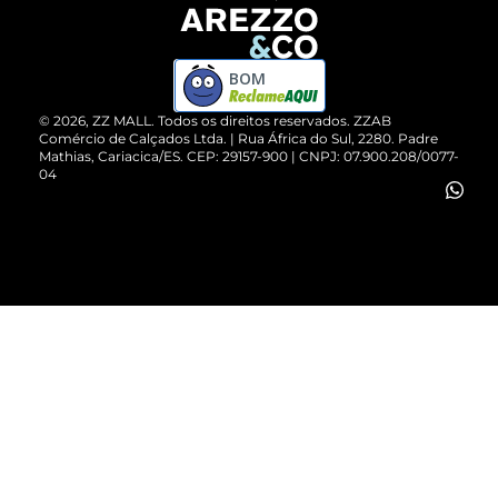
Devolução do Produto
ZZ MALL é confiável
Compre pelo WhatsApp
ZZPay
BOM
Cartão Presente
©
2026
, ZZ MALL. Todos os direitos reservados.
ZZAB
Comércio de Calçados Ltda. | Rua África do Sul, 2280. Padre
Mathias, Cariacica/ES. CEP: 29157-900 | CNPJ: 07.900.208/0077-
Vendas Corporativas
04