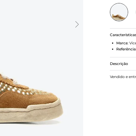
Característica
Marca:
Vic
Referência
Descrição
Tênis Nazar
Vendido e ent
brilho sutil
e personalid
trazendo so
dia a dia. 
prática e es
charme.