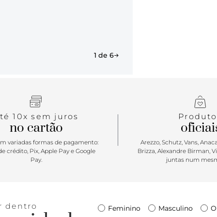
1 de 6
té 10x sem juros
Produto
no cartão
oficiai
m variadas formas de pagamento:
Arezzo, Schutz, Vans, Anacap
e crédito, Pix, Apple Pay e Google
Brizza, Alexandre Birman, V
Pay.
juntas num mesm
r dentro
Feminino
Masculino
O