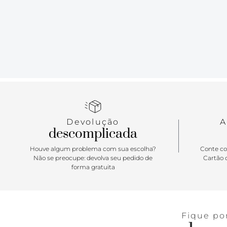
Devolução
A
descomplicada
Houve algum problema com sua escolha?
Conte co
Não se preocupe: devolva seu pedido de
Cartão d
forma gratuita
Fique po