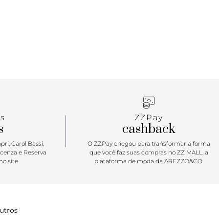
s
ZZPay
s
cashback
ri, Carol Bassi,
O ZZPay chegou para transformar a forma
icenza e Reserva
que você faz suas compras no ZZ MALL, a
o site
plataforma de moda da AREZZO&CO.
utros