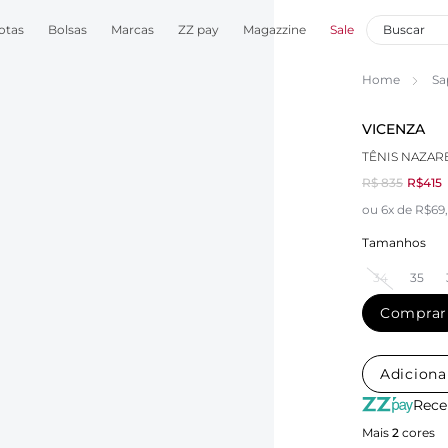
otas
Bolsas
Marcas
ZZ pay
Magazzine
Sale
Home
Sa
VICENZA
TÊNIS NAZAR
R$ 835
R$415
ou 6x de R$69,
Tamanhos
34
35
Comprar
Adiciona
Rece
Mais
2
cores