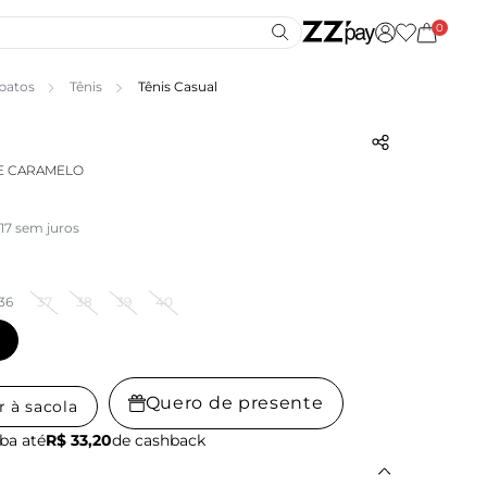
0
patos
Tênis
Tênis Casual
E CARAMELO
17 sem juros
36
37
38
39
40
Quero de presente
r à sacola
ba até
R$ 33,20
de cashback