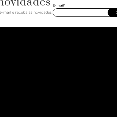
novidades
E-mail*
e-mail e receba as novidades!