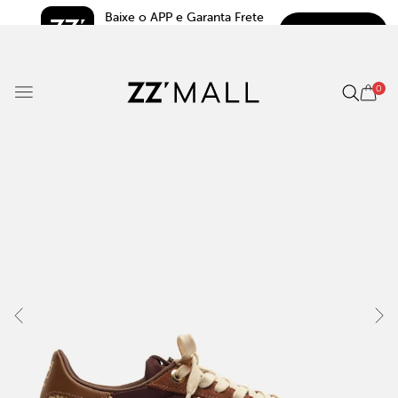
Baixe o APP e Garanta Frete 
BAIXAR
Grátis*
5.0
0