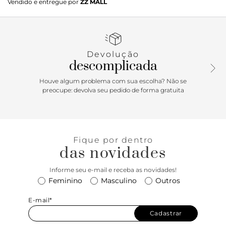
Vendido e entregue por
ZZ MALL
solado esportivo emborrachado branco com base tratorada.
Traz cabedal em tecido, aplicações em couro bege e
marrom e ainda detalhe em textura snake. Interno marrom
e tag em couro marrom na língua com logo das duas
marcas. Com formato arredondado na ponta, o tênis tem
Devolução
fecho em cadarços brancos. O sapato é parte da parceria
descomplicada
com a marca esportiva Fila.
Houve algum problema com sua escolha? Não se
preocupe: devolva seu pedido de forma gratuita
Fique por dentro
das novidades
Informe seu e-mail e receba as novidades!
Feminino
Masculino
Outros
E-mail*
Cadastrar