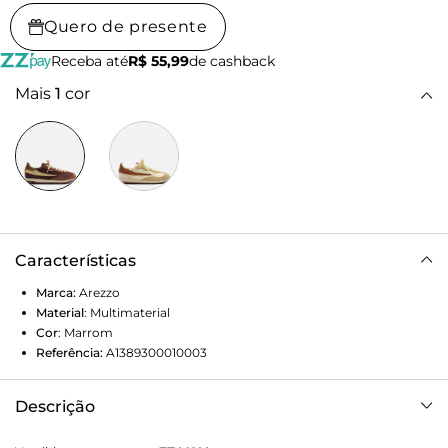
Quero de presente
Receba até
R$ 55,99
de cashback
Mais
1
cor
Características
Marca:
Arezzo
Material
:
Multimaterial
Cor
:
Marrom
Referência:
A1389300010003
Descrição
Tênis marrom multimaterial. O tênis de amarração tem