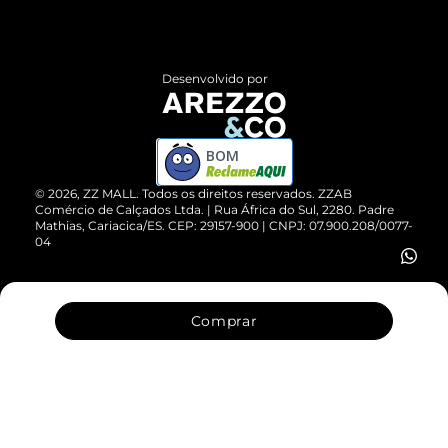
Termos de Uso
Central de Atendimento
Políticas de Privacidade
Entrega
ZZ Influ
Desenvolvido por
Devolução do Produto
ZZ MALL é confiável
Compre pelo WhatsApp
ZZPay
BOM
Cartão Presente
©
2026
, ZZ MALL. Todos os direitos reservados.
ZZAB
Comércio de Calçados Ltda. | Rua África do Sul, 2280. Padre
Mathias, Cariacica/ES. CEP: 29157-900 | CNPJ: 07.900.208/0077-
Vendas Corporativas
04
Comprar