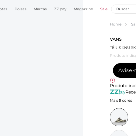
otas
Bolsas
Marcas
ZZ pay
Magazzine
Sale
Home
Sa
VANS
TÊNIS KNU S
Produto indis
Avise
Produto ind
Rece
Mais
9
cores