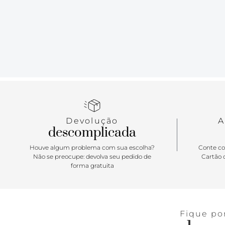
Devolução
A
descomplicada
Houve algum problema com sua escolha?
Conte co
Não se preocupe: devolva seu pedido de
Cartão d
forma gratuita
Fique po