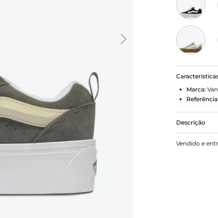
Característica
Marca:
Van
Referência
Descrição
Com inspiraç
Vendido e ent
plataforma 
Stack é a in
uma década 
conceito a o
volumosa e 
Suede Bunge
oversized e 
com inscriç