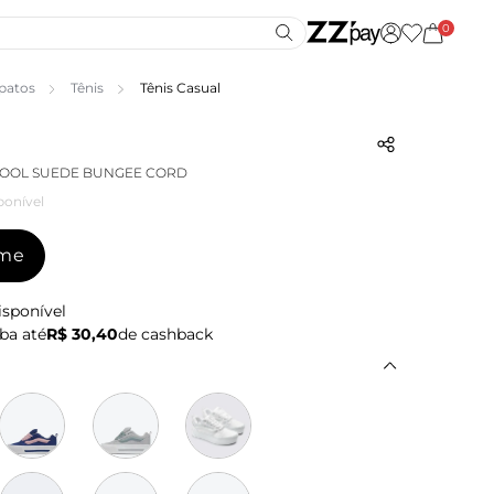
0
patos
Tênis
Tênis Casual
KOOL SUEDE BUNGEE CORD
ponível
-me
isponível
ba até
R$ 30,40
de cashback