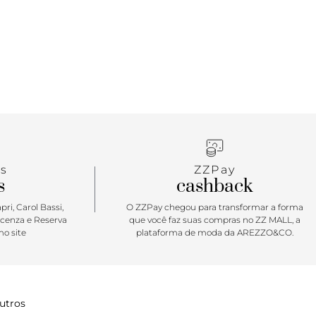
om etiqueta tecida “Vans Off The Wall” aplicada na
m perfil marcante e detalhes em estilo dramático
 esse tênis lendário mescla um ícone do passado,
ências do presente.
s
ZZPay
s
cashback
ri, Carol Bassi,
O ZZPay chegou para transformar a forma
icenza e Reserva
que você faz suas compras no ZZ MALL, a
o site
plataforma de moda da AREZZO&CO.
utros