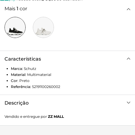
Mais
1
cor
Características
Marca:
Schutz
Material
:
Multimaterial
Cor
:
Preto
Referência:
S2191100260002
Descrição
Tênis com design moderno e proposta urbana, ideal para
Vendido e entregue por
ZZ MALL
compor looks atuais e cheios de personalidade no dia a dia.
O modelo une estilo e conforto em uma construção
marcante, funcionando bem com produções casuais ou