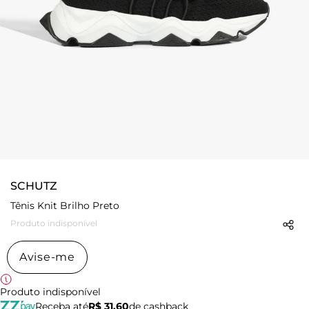
SCHUTZ
Tênis Knit Brilho Preto
Produto indisponível
Avise-me
Produto indisponível
Receba até
R$ 31,60
de cashback