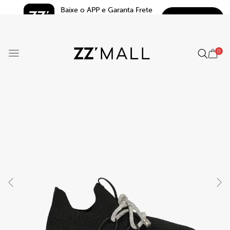
Baixe o APP e Garanta Frete 
BAIXAR
Grátis*
5.0
0