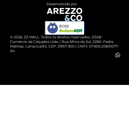
Entrega
ZZ Influ
Desenvolvido por
Devolução do Produto
ZZ MALL é confiável
Compre pelo WhatsApp
ZZPay
BOM
Cartão Presente
©
2026
, ZZ MALL. Todos os direitos reservados.
ZZAB
Comércio de Calçados Ltda. | Rua África do Sul, 2280. Padre
Mathias, Cariacica/ES. CEP: 29157-900 | CNPJ: 07.900.208/0077-
Vendas Corporativas
04