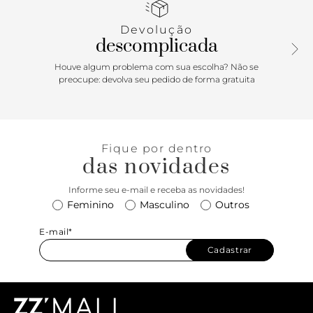
fashionistas, garantindo versatilidade e um visual
contemporâneo para diferentes ocasiões.
Devolução
descomplicada
Houve algum problema com sua escolha? Não se
preocupe: devolva seu pedido de forma gratuita
Fique por dentro
das novidades
Informe seu e-mail e receba as novidades!
Feminino
Masculino
Outros
E-mail*
Cadastrar