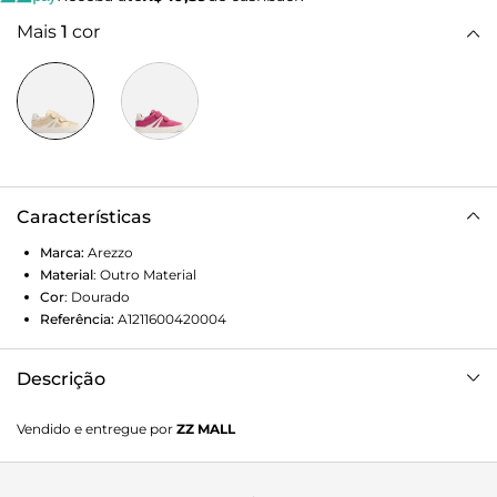
Mais
1
cor
Características
Marca:
Arezzo
Material
:
Outro Material
Cor
:
Dourado
Referência:
A1211600420004
Descrição
Tênis dourado e branco. O modelo tem solado baixo
Vendido e entregue por
ZZ MALL
emborrachado branco. Traz aplicações brancas nas laterais
do cabedal e parte traseira. De bico redondo, o tênis tem
fecho em duas tiras de velcro. Este modelo faz parte da