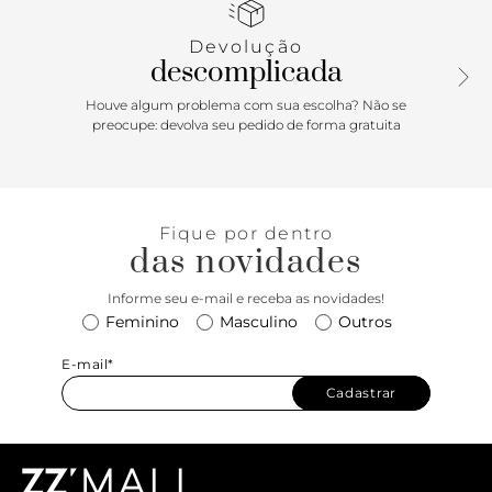
linha de calçados infantil da Arezzo, a Arezzo Bambini.
Devolução
descomplicada
Houve algum problema com sua escolha? Não se
preocupe: devolva seu pedido de forma gratuita
Fique por dentro
das novidades
Informe seu e-mail e receba as novidades!
Feminino
Masculino
Outros
E-mail*
Cadastrar