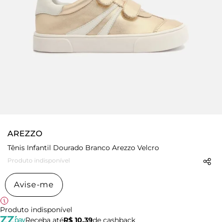
AREZZO
Tênis Infantil Dourado Branco Arezzo Velcro
Produto indisponível
Avise-me
Produto indisponível
Receba até
R$ 10,39
de cashback