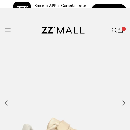
Baixe o APP e Garanta Frete 
BAIXAR
Grátis*
5.0
0