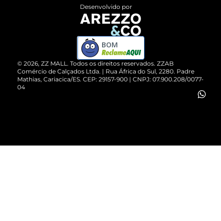
Entrega
ZZ Influ
Desenvolvido por
Devolução do Produto
ZZ MALL é confiável
Compre pelo WhatsApp
ZZPay
BOM
Cartão Presente
©
2026
, ZZ MALL. Todos os direitos reservados.
ZZAB
Comércio de Calçados Ltda. | Rua África do Sul, 2280. Padre
Mathias, Cariacica/ES. CEP: 29157-900 | CNPJ: 07.900.208/0077-
Vendas Corporativas
04