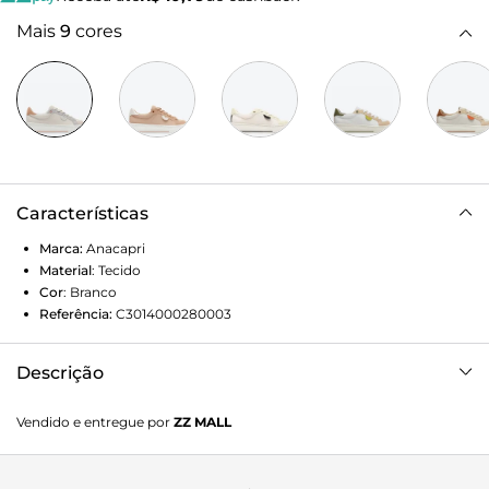
Mais
9
cores
Características
Marca:
Anacapri
Material
:
Tecido
Cor
:
Branco
Referência:
C3014000280003
Descrição
O sol chega para iluminar nossas vidas nesse verão e a
Vendido e entregue por
ZZ MALL
musa da nossa campanha vem para aquecer nossos
corações com seu sorriso iluminado. Com vocês, Juliette
no VERÃO 2023 ANACAPRI! Tênis Lolla branco