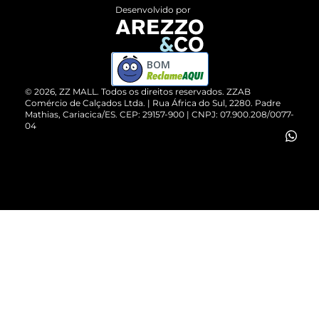
Entrega
ZZ Influ
Desenvolvido por
Devolução do Produto
ZZ MALL é confiável
Compre pelo WhatsApp
ZZPay
BOM
Cartão Presente
©
2026
, ZZ MALL. Todos os direitos reservados.
ZZAB
Comércio de Calçados Ltda. | Rua África do Sul, 2280. Padre
Mathias, Cariacica/ES. CEP: 29157-900 | CNPJ: 07.900.208/0077-
Vendas Corporativas
04