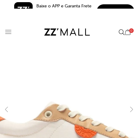
Baixe o APP e Garanta Frete 
BAIXAR
Grátis*
5.0
0