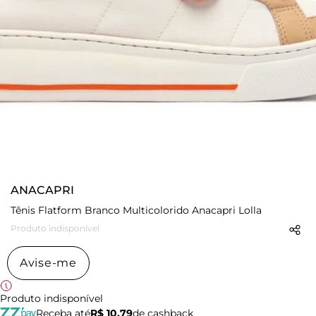
ANACAPRI
Tênis Flatform Branco Multicolorido Anacapri Lolla
Produto indisponível
Avise-me
Produto indisponível
Receba até
R$ 10,79
de cashback