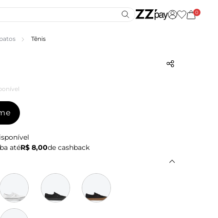
0
patos
Tênis
ponível
-me
isponível
ba até
R$ 8,00
de cashback