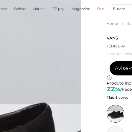
otas
Bolsas
Marcas
ZZ pay
Magazzine
Sale
Home
Sa
VANS
TÊNIS ERA
Produto indis
Avise
Produto ind
Rece
Mais
5
cores