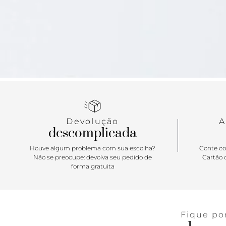
Devolução
A
descomplicada
Houve algum problema com sua escolha?
Conte co
Não se preocupe: devolva seu pedido de
Cartão d
forma gratuita
Fique po