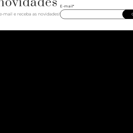
novidades
E-mail*
e-mail e receba as novidades!