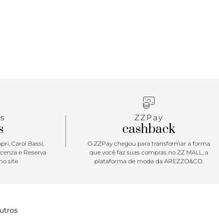
waffle exclusiva
s
ZZPay
s
cashback
ri, Carol Bassi,
O ZZPay chegou para transformar a forma
icenza e Reserva
que você faz suas compras no ZZ MALL, a
o site
plataforma de moda da AREZZO&CO.
utros