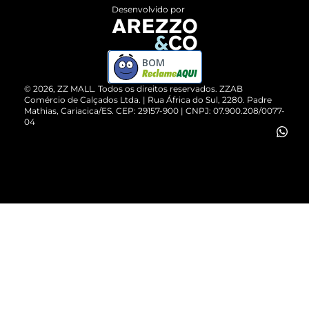
Entrega
ZZ Influ
Desenvolvido por
Devolução do Produto
ZZ MALL é confiável
Compre pelo WhatsApp
ZZPay
BOM
Cartão Presente
©
2026
, ZZ MALL. Todos os direitos reservados.
ZZAB
Comércio de Calçados Ltda. | Rua África do Sul, 2280. Padre
Mathias, Cariacica/ES. CEP: 29157-900 | CNPJ: 07.900.208/0077-
Vendas Corporativas
04