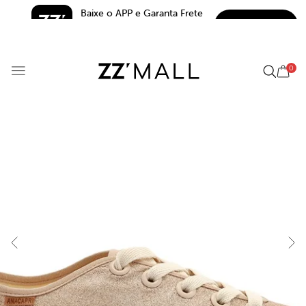
Baixe o APP e Garanta Frete 
BAIXAR
Grátis*
5.0
0