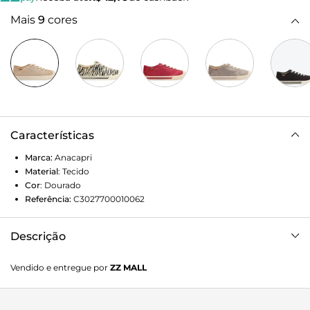
Mais
9
cores
Características
Marca:
Anacapri
Material
:
Tecido
Cor
:
Dourado
Referência:
C3027700010062
Descrição
Tênis ANACAPRI de tecido dourado com glitter. Possui
Vendido e entregue por
ZZ MALL
biqueira, atacadores e solado branco com duas listras rosas
nas laterais. Tag marrom lateral com o nome da marca.