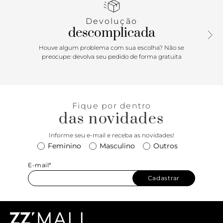
Porque Apostar
Devolução
Aqui a gente acredita que brilho nunca é demais! E,
descomplicada
pensando nisso, essa versão do tênis Alê vem com todo o
glam inspirado na geração Z para te fazer brilhar - muito! -
Houve algum problema com sua escolha? Não se
por onde passar! O design com uma pegada retrô já é
preocupe: devolva seu pedido de forma gratuita
marca registrada do modelo best-seller que vem
repaginado em uma versão cool e única. Aposte!
Fique por dentro
das novidades
Informe seu e-mail e receba as novidades!
Feminino
Masculino
Outros
E-mail*
Cadastrar