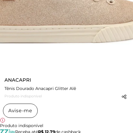
ANACAPRI
Tênis Dourado Anacapri Glitter Alê
Produto indisponível
Avise-me
Produto indisponível
Receba até
R$ 12,79
de cashback