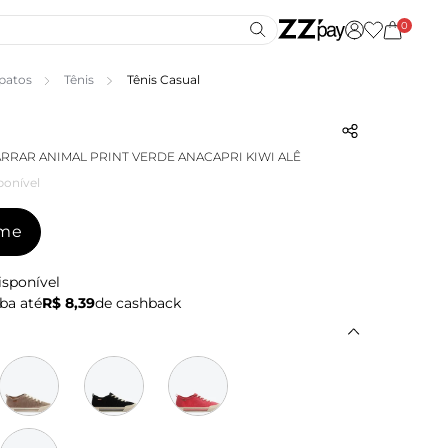
0
patos
Tênis
Tênis Casual
ARRAR ANIMAL PRINT VERDE ANACAPRI KIWI ALÊ
ponível
-me
isponível
ba até
R$ 8,39
de cashback