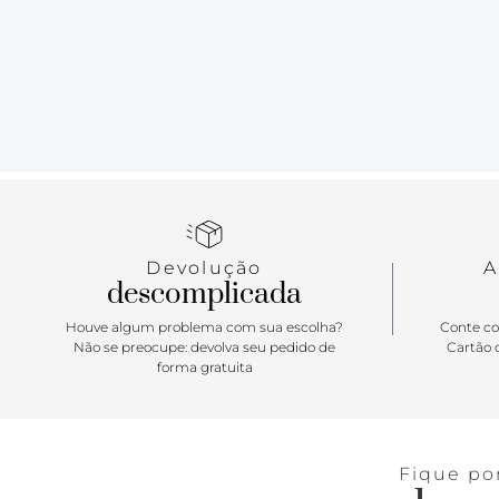
Devolução
A
descomplicada
Houve algum problema com sua escolha?
Conte co
Não se preocupe: devolva seu pedido de
Cartão d
forma gratuita
Fique po