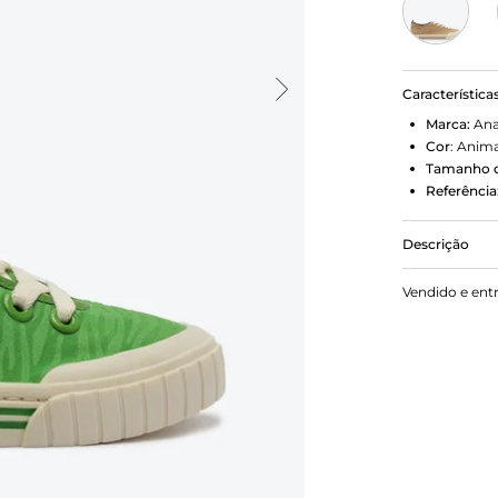
Característica
Marca:
Ana
Cor
:
Anima
Tamanho d
Referência
Descrição
Tênis de ama
Vendido e ent
vem para a 
estampa ani
atacadores 
branca, vulc
com detalhe 
arredondada
Contorno em 
calce.