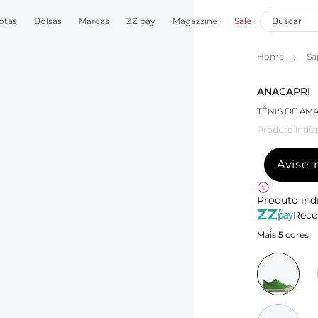
otas
Bolsas
Marcas
ZZ pay
Magazzine
Sale
Home
Sa
ANACAPRI
TÊNIS DE AM
Produto indis
Avise
Produto ind
Rece
Mais
5
cores