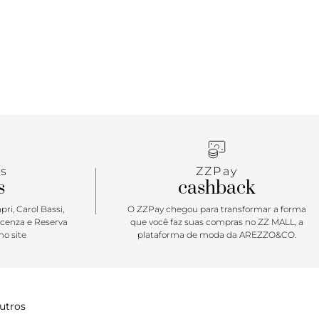
tar: Em busca de um tênis repleto de
de? O tênis Alê é um clássico que carrega por onde
dentidade Anacapri. Marcante, o seu próximo passo
temporada com solado vulcanizado e imponente,
m animal print de zebra, inspirando propostas
nhas e absolutamente cool, daqueles looks bem
s, com conforto absoluto! Tênis Alê é item desejo e
 qualquer estação. Para se apaixonar e ter um de
s
ZZPay
s
cashback
ri, Carol Bassi,
O ZZPay chegou para transformar a forma
icenza e Reserva
que você faz suas compras no ZZ MALL, a
o site
plataforma de moda da AREZZO&CO.
utros