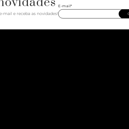
novidades
E-mail*
e-mail e receba as novidades!