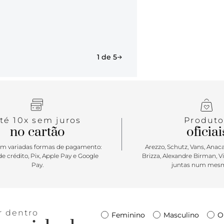
Porque Apos
personalida
você for a i
vem para a 
estampado e
1 de 5
bem moderni
descontraído
dá match em
cada cor! <3
té 10x sem juros
Produto
no cartão
oficiai
m variadas formas de pagamento:
Arezzo, Schutz, Vans, Anacap
e crédito, Pix, Apple Pay e Google
Brizza, Alexandre Birman, V
Pay.
juntas num mesm
r dentro
Feminino
Masculino
O