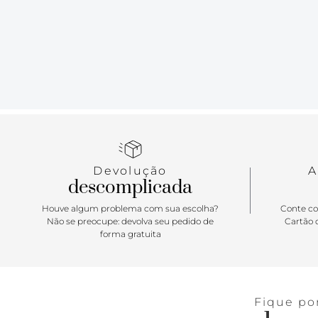
Devolução
A
descomplicada
Houve algum problema com sua escolha?
Conte co
Não se preocupe: devolva seu pedido de
Cartão d
forma gratuita
Fique po