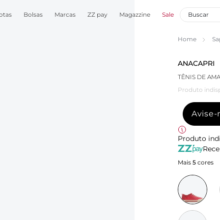
otas
Bolsas
Marcas
ZZ pay
Magazzine
Sale
Home
Sa
ANACAPRI
TÊNIS DE AM
Produto indis
Avise
Produto ind
Rece
Mais
5
cores