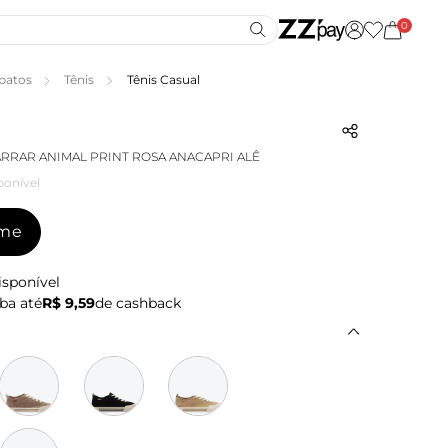
0
patos
Tênis
Tênis Casual
ARRAR ANIMAL PRINT ROSA ANACAPRI ALÊ
ponível
-me
isponível
ba até
R$ 9,59
de cashback