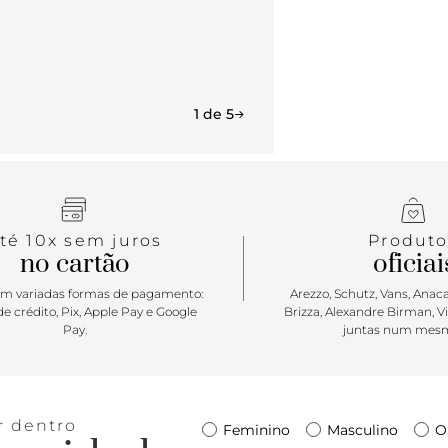
Porque Apos
personalida
você for a i
vem para a 
estampado e
bem moderni
1 de 5
descontraído
dá match em
cada cor! <3
té 10x sem juros
Produto
no cartão
oficiai
m variadas formas de pagamento:
Arezzo, Schutz, Vans, Anacap
e crédito, Pix, Apple Pay e Google
Brizza, Alexandre Birman, V
Pay.
juntas num mesm
r dentro
Feminino
Masculino
O