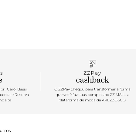
tar: Em busca de um tênis repleto de
de? O tênis Alê é um clássico que carrega por onde
dentidade Anacapri. Marcante, o seu próximo passo
temporada com solado vulcanizado e imponente,
m animal print de zebra, inspirando propostas
nhas e absolutamente cool, daqueles looks bem
s, com conforto absoluto! Tênis Alê é item desejo e
 qualquer estação. Para se apaixonar e ter um de
s
ZZPay
s
cashback
ri, Carol Bassi,
O ZZPay chegou para transformar a forma
icenza e Reserva
que você faz suas compras no ZZ MALL, a
o site
plataforma de moda da AREZZO&CO.
utros