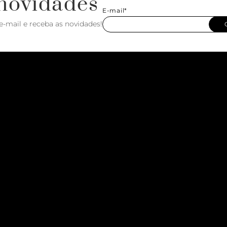
novidades
E-mail*
e-mail e receba as novidades!