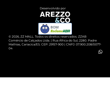
Entrega
ZZ Influ
Desenvolvido por
Devolução do Produto
ZZ MALL é confiável
Compre pelo WhatsApp
ZZPay
BOM
Cartão Presente
©
2026
, ZZ MALL. Todos os direitos reservados.
ZZAB
Comércio de Calçados Ltda. | Rua África do Sul, 2280. Padre
Mathias, Cariacica/ES. CEP: 29157-900 | CNPJ: 07.900.208/0077-
Vendas Corporativas
04