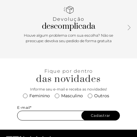
todo o cabedal. De bico arredondado, com atacadores em
branco. Apresenta recortes nas laterais, biqueira e calcanhar
com detalhe em pespontos delicados por todo o cabedal.
Devolução
Aplicação de etiqueta emborrachada com assinatura
descomplicada
Anacapri na lingueta e puxador em fita de gorgurão,
facilitando o calce. Tag marrom lateral com assinatura
Houve algum problema com sua escolha? Não se
Anacapri.
preocupe: devolva seu pedido de forma gratuita
Porque Apostar: Item desejo de Anacapri Lover, o tênis
branco com detalhes coloridos e metalizados é
simplesmente o queridinho absoluto de todas as
Fique por dentro
temporadas! Moderno, cool e esbanjando cor, com esse
das novidades
sneaker, você está sempre pronta! Curta ao máximo a
estação mais leve e ensolarada de todas! \o/
Informe seu e-mail e receba as novidades!
Feminino
Masculino
Outros
E-mail*
Cadastrar