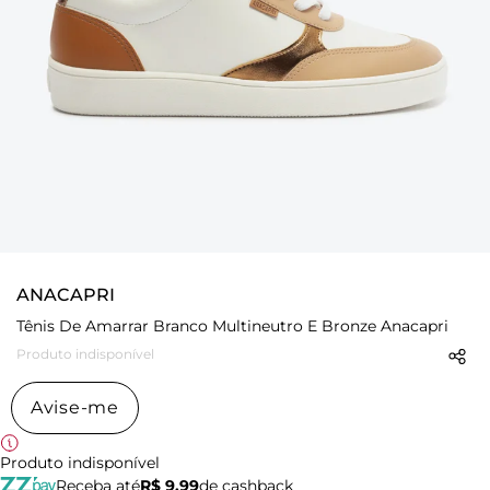
ANACAPRI
Tênis De Amarrar Branco Multineutro E Bronze Anacapri
Produto indisponível
Avise-me
Produto indisponível
Receba até
R$ 9,99
de cashback