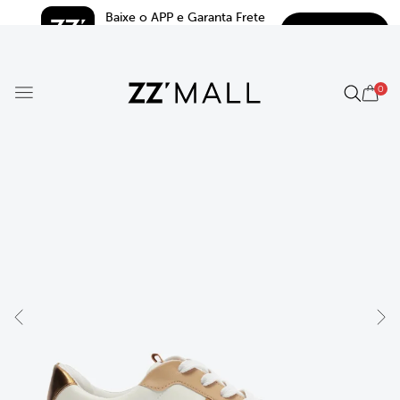
Baixe o APP e Garanta Frete 
BAIXAR
Grátis*
5.0
0