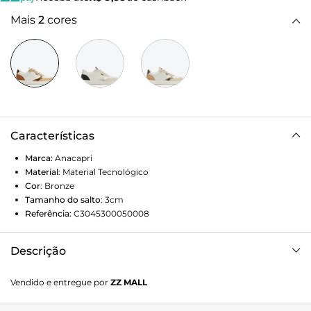
Mais
2
cores
Características
Marca:
Anacapri
Material
:
Material Tecnológico
Cor
:
Bronze
Tamanho do salto
:
3cm
Referência:
C3045300050008
Descrição
Tênis Anacapri branco com detalhes multineutros. De
Vendido e entregue por
ZZ MALL
solado baixo emborrachado e leve tratorado, traz detalhes
coloridos de tons neutros e metalizados em bronze por