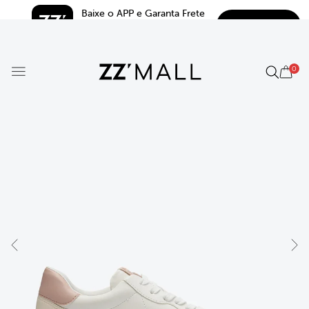
Baixe o APP e Garanta Frete 
BAIXAR
Grátis*
5.0
0