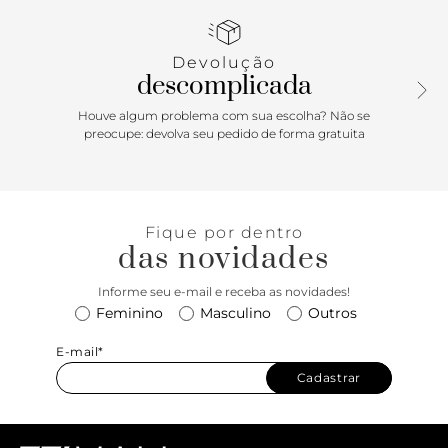
aparentes em pespontos delicados por todo o cabedal.
Detalhe emborrachado rosa no contorno do calcanhar e na
borda da lingueta, com assinatura exclusiva Anacapri. De
Devolução
solado flatform branco, possui amarração com atacadores
descomplicada
em branco. Tag marrom lateral com inscrição do nome da
marca.
Houve algum problema com sua escolha? Não se
preocupe: devolva seu pedido de forma gratuita
Porque Apostar: Tênis branco é apaixonante! O clássico
flatform se renova com detalhes de cor, design de recortes
e costuras em pespontos aparentes no cabedal.
Moderninho, o tênis Nati é cool e descolado para inúmeras
Fique por dentro
composições. O tênis Anacapri traz um toque sporty chic
das novidades
com inspiração vintage para sua produção. Já sabemos que
ele é o queridinho da temporada, né? Os lookinhos de verão
Informe seu e-mail e receba as novidades!
pedem leveza, frescor, sorrisos e o tênis Nati nos pés! Viva
Feminino
Masculino
Outros
com ele o melhor do verão. <3
E-mail*
Cadastrar