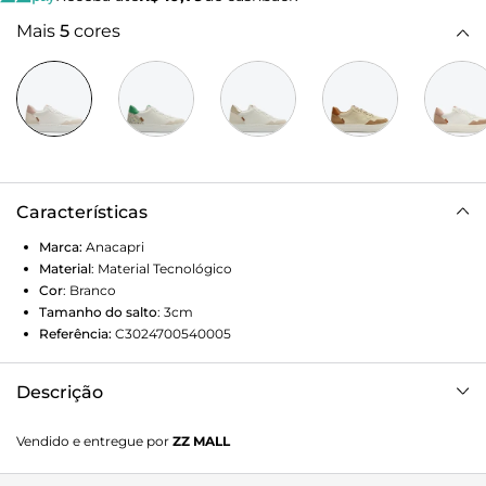
Mais
5
cores
Características
Marca:
Anacapri
Material
:
Material Tecnológico
Cor
:
Branco
Tamanho do salto
:
3cm
Referência:
C3024700540005
Descrição
Tênis flatform Nati branco e rosa. O modelo traz detalhes
Vendido e entregue por
ZZ MALL
de recorte em nude na biqueira e no calcanhar. De biqueira
redonda, com detalhe em perfuros, o modelo traz costuras