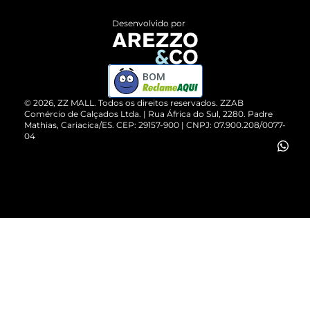
Entrega
ZZ Influ
Desenvolvido por
Devolução do Produto
ZZ MALL é confiável
Compre pelo WhatsApp
ZZPay
BOM
Cartão Presente
©
2026
, ZZ MALL. Todos os direitos reservados.
ZZAB
Comércio de Calçados Ltda. | Rua África do Sul, 2280. Padre
Mathias, Cariacica/ES. CEP: 29157-900 | CNPJ: 07.900.208/0077-
Vendas Corporativas
04