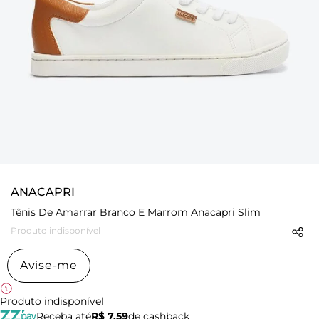
ANACAPRI
Tênis De Amarrar Branco E Marrom Anacapri Slim
Produto indisponível
Avise-me
Produto indisponível
Receba até
R$ 7,59
de cashback