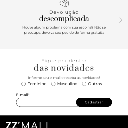
lazer, o tênis vai ser sua melhor aposta da estação.
Minimalista e super estiloso ao mesmo tempo, ele vai te
Devolução
tornar uma verdadeira sneakerhead. É calçar e se apaixonar!
descomplicada
Houve algum problema com sua escolha? Não se
preocupe: devolva seu pedido de forma gratuita
Fique por dentro
das novidades
Informe seu e-mail e receba as novidades!
Feminino
Masculino
Outros
E-mail*
Cadastrar