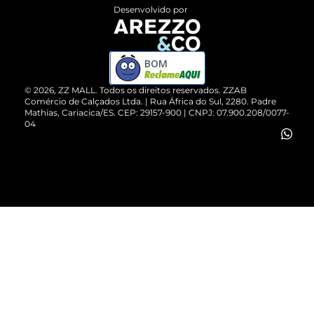
Entrega
ZZ Influ
Desenvolvido por
Devolução do Produto
ZZ MALL é confiável
Compre pelo WhatsApp
ZZPay
BOM
Cartão Presente
©
2026
, ZZ MALL. Todos os direitos reservados.
ZZAB
Comércio de Calçados Ltda. | Rua África do Sul, 2280. Padre
Mathias, Cariacica/ES. CEP: 29157-900 | CNPJ: 07.900.208/0077-
Vendas Corporativas
04