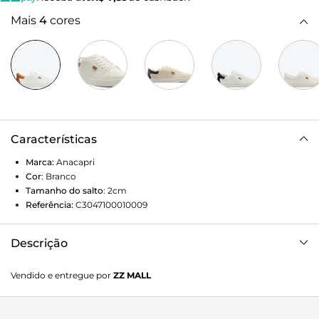
Mais
4
cores
Características
Marca:
Anacapri
Cor
:
Branco
Tamanho do salto
:
2cm
Referência:
C3047100010009
Descrição
O tênis Anacapri branco tem solado baixo emborrachado
Vendido e entregue por
ZZ MALL
texturizado na biqueira, bico redondo e atacadores brancos,
além de detalhe marrom no calcanhar. Em material similar
ao couro. Porque Apostar: Na escola, no trabalho ou no