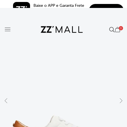
Baixe o APP e Garanta Frete 
BAIXAR
Grátis*
5.0
0