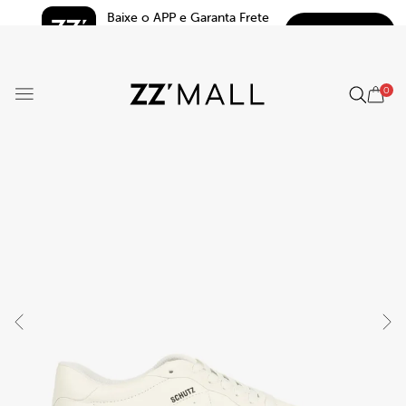
Baixe o APP e Garanta Frete 
BAIXAR
Grátis*
5.0
0