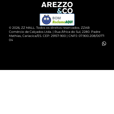
Devolução do Produto
ZZ MALL é confiável
Compre pelo WhatsApp
ZZPay
BOM
Cartão Presente
©
2026
, ZZ MALL. Todos os direitos reservados.
ZZAB
Comércio de Calçados Ltda. | Rua África do Sul, 2280. Padre
Mathias, Cariacica/ES. CEP: 29157-900 | CNPJ: 07.900.208/0077-
Vendas Corporativas
04