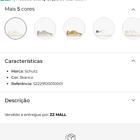
Mais
5
cores
Características
Marca:
Schutz
Cor
:
Branco
Referência:
S2229100010001
Descrição
Sinta o conforto em cada passo e arrase com estilo. O Tênis
Vendido e entregue por
ZZ MALL
que combina o conforto de uma palmilha macia com o
design elegante e minimalista. Perfeito para o dia a dia ou
para longas caminhadas.