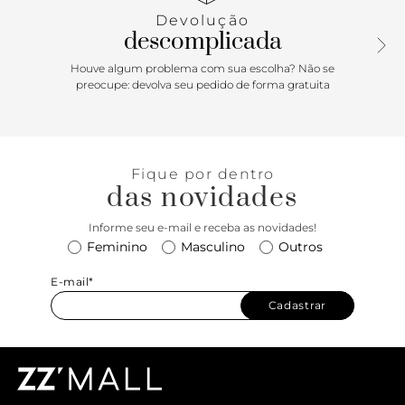
Devolução
descomplicada
Houve algum problema com sua escolha? Não se
preocupe: devolva seu pedido de forma gratuita
Fique por dentro
das novidades
Informe seu e-mail e receba as novidades!
Feminino
Masculino
Outros
E-mail*
Cadastrar