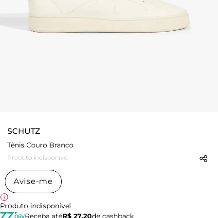
SCHUTZ
Tênis Couro Branco
Produto indisponível
Avise-me
Produto indisponível
Receba até
R$ 27,20
de cashback