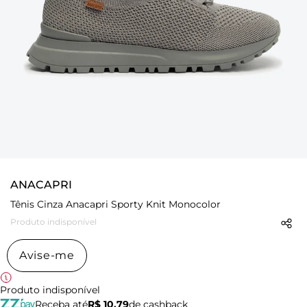
ANACAPRI
Tênis Cinza Anacapri Sporty Knit Monocolor
Produto indisponível
Avise-me
Produto indisponível
Receba até
R$ 10,79
de cashback