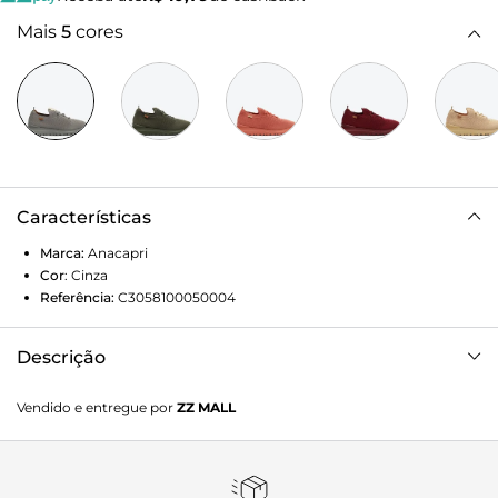
Mais
5
cores
Características
Marca:
Anacapri
Cor
:
Cinza
Referência:
C3058100050004
Descrição
Tênis Sporty Anacapri em knit cinza. O modelo feminino
Vendido e entregue por
ZZ MALL
apresenta nova construção de solado: robusto e esportivo.
Com cabedal todo em knit monocromático, o tênis knit
feminino apresenta texturas aparentes e perfuradas com
design geométrico por todo o cabedal, com atacador em