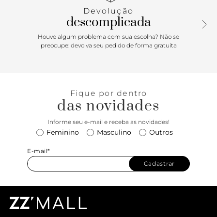
elástico. Traz puxador em fita de gorgurão no calcanhar,
Devolução
facilitando o calce. Com aplicação de tag marrom lateral e
descomplicada
etiqueta tecida Anacapri branca na lingueta.
Houve algum problema com sua escolha? Não se
Porque Apostar: Tênis em knit Anacapri é sinônimo de
preocupe: devolva seu pedido de forma gratuita
conforto e sensação de estar andando nas nuvens! Com
solado esportivo, design robusto, atacador em elástico e
textura delicada por todo o cabedal, ele traz uma pegada
urbana e com um toque sporty chic para todas as ocasiões.
Fique por dentro
Com corpo em knit - tecido que se ajusta como uma meia
das novidades
no pé - esse modelinho desejo é simplesmente perfeito
para presentear o amor da sua vida nesse Dia dos
Informe seu e-mail e receba as novidades!
Namorados! Deixe quem você ama andando nas nuvens! <3
Feminino
Masculino
Outros
E-mail*
Cadastrar