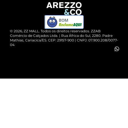
Devolução do Produto
ZZ MALL é confiável
Compre pelo WhatsApp
ZZPay
BOM
Cartão Presente
©
2026
, ZZ MALL. Todos os direitos reservados.
ZZAB
Comércio de Calçados Ltda. | Rua África do Sul, 2280. Padre
Mathias, Cariacica/ES. CEP: 29157-900 | CNPJ: 07.900.208/0077-
Vendas Corporativas
04