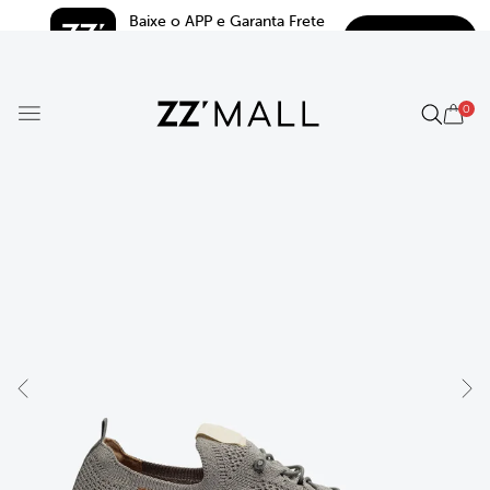
Baixe o APP e Garanta Frete 
BAIXAR
Grátis*
5.0
0