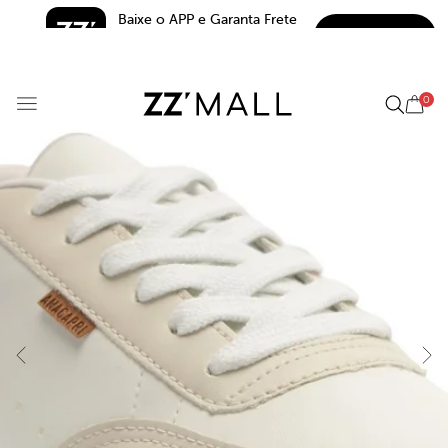
Baixe o APP e Garanta Frete 
BAIXAR
Grátis*
5.0
0