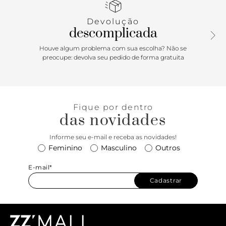
arredondada. Visual de recortes no cabedal, pespontos
discretos e amarração em atacador em cordão branco.
Devolução
Porque Apostar: Aquele clássico que nunca sai de moda e
descomplicada
que tem-que-ter. O tênis branco Anacapri se renova a cada
temporada, proporcionando mais conforto, aliado com
Houve algum problema com sua escolha? Não se
tecnologia. Peça indispensável, a sua versatilidade conversa
preocupe: devolva seu pedido de forma gratuita
com todos os estilos. Do mais arrumadinho ao casual, ele
descomplica a rotina com atitude. Aposte em vestidos,
conjuntinhos, peças em alfaiataria e com jeans. Deixe ele se
destacar nas produções.
Fique por dentro
das novidades
Informe seu e-mail e receba as novidades!
Feminino
Masculino
Outros
E-mail*
Cadastrar