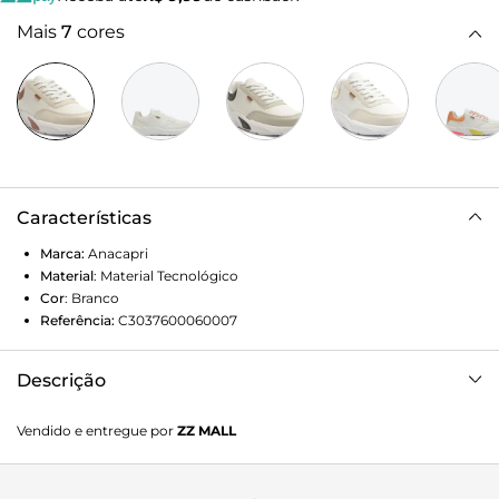
Mais
7
cores
Características
Marca:
Anacapri
Material
:
Material Tecnológico
Cor
:
Branco
Referência:
C3037600060007
Descrição
Tênis Anacapri branco e marrom de material similar a
Vendido e entregue por
ZZ MALL
couro. O modelo vem com solado esportivo em borracha
tratorada, permitindo maior estabilidade no calce. Com um
design sóbrio e moderno, apresenta biqueira mais