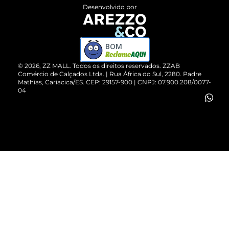
Entrega
ZZ Influ
Desenvolvido por
Devolução do Produto
ZZ MALL é confiável
Compre pelo WhatsApp
ZZPay
BOM
Cartão Presente
©
2026
, ZZ MALL. Todos os direitos reservados.
ZZAB
Comércio de Calçados Ltda. | Rua África do Sul, 2280. Padre
Mathias, Cariacica/ES. CEP: 29157-900 | CNPJ: 07.900.208/0077-
Vendas Corporativas
04