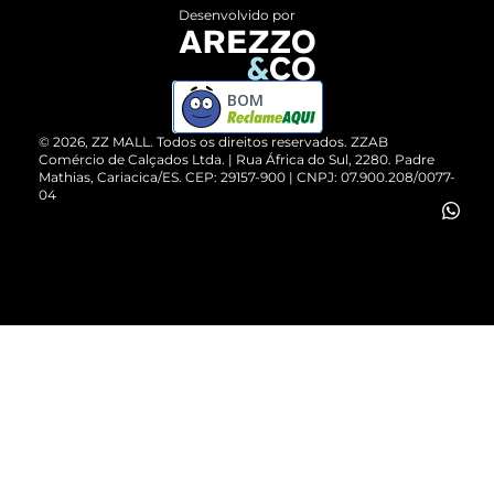
Entrega
ZZ Influ
Desenvolvido por
Devolução do Produto
ZZ MALL é confiável
Compre pelo WhatsApp
ZZPay
BOM
Cartão Presente
©
2026
, ZZ MALL. Todos os direitos reservados.
ZZAB
Comércio de Calçados Ltda. | Rua África do Sul, 2280. Padre
Mathias, Cariacica/ES. CEP: 29157-900 | CNPJ: 07.900.208/0077-
Vendas Corporativas
04