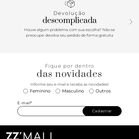
Devolução
descomplicada
Houve algum problema com sua escolha? Não se
preocupe: devolva seu pedido de forma gratuita
Fique por dentro
das novidades
Informe seu e-mail e receba as novidades!
Feminino
Masculino
Outros
E-mail*
Cadastrar