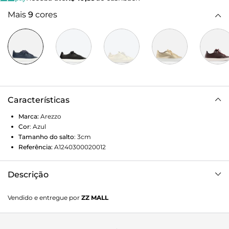
Mais
9
cores
Características
Marca:
Arezzo
Cor
:
Azul
Tamanho do salto
:
3cm
Referência:
A1240300020012
Descrição
Tênis azul de couro. O modelo de amarração tem solado
Vendido e entregue por
ZZ MALL
baixo emborrachado branco. De bico redondo, o tênis tem
fecho em cadarços azuis e tag do nome da marca na
língua.