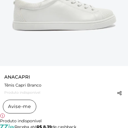
ANACAPRI
Tênis Capri Branco
Produto indisponível
Avise-me
Produto indisponível
Receba até
R$ 8,39
de cashback