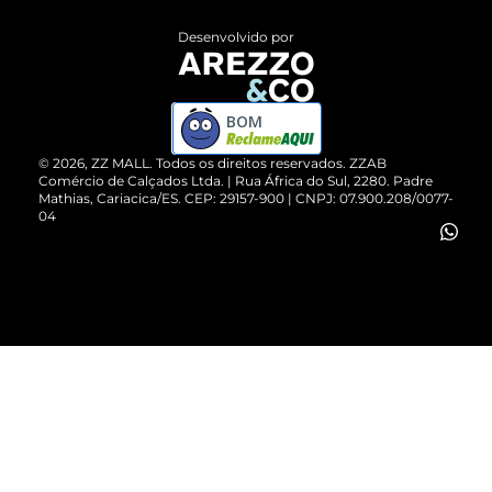
Entrega
ZZ Influ
Desenvolvido por
Devolução do Produto
ZZ MALL é confiável
Compre pelo WhatsApp
ZZPay
BOM
Cartão Presente
©
2026
, ZZ MALL. Todos os direitos reservados.
ZZAB
Comércio de Calçados Ltda. | Rua África do Sul, 2280. Padre
Mathias, Cariacica/ES. CEP: 29157-900 | CNPJ: 07.900.208/0077-
Vendas Corporativas
04