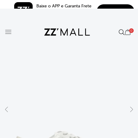
Baixe o APP e Garanta Frete 
BAIXAR
Grátis*
5.0
0