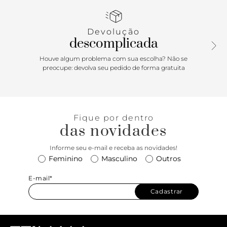
virou uniforme (dentro e fora do brasil) e toda fashion girl
tem que ter no closet!
Devolução
descomplicada
Houve algum problema com sua escolha? Não se
preocupe: devolva seu pedido de forma gratuita
Fique por dentro
das novidades
Informe seu e-mail e receba as novidades!
Feminino
Masculino
Outros
E-mail*
Cadastrar