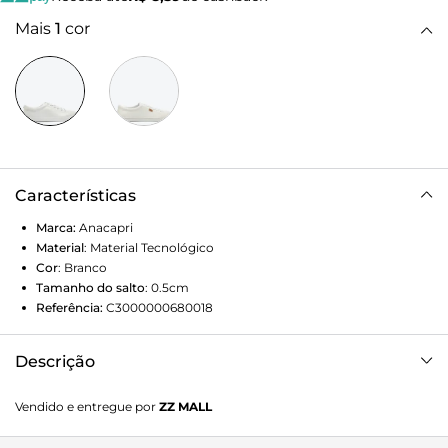
Mais
1
cor
Características
Marca:
Anacapri
Material
:
Material Tecnológico
Cor
:
Branco
Tamanho do salto
:
0.5cm
Referência:
C3000000680018
Descrição
Tênis Capri Branco Não vai sair dos seus pés. E, sim, isso é
Vendido e entregue por
ZZ MALL
uma promessa. O tênis femino branco vai com tudo, da
calça social ao vestido de balada. Com o jeans clássico já