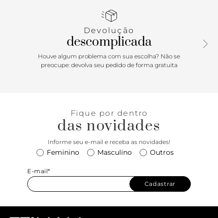
produção instantaneamente! Por sua vez, a tira com o
SCHUTZ logo traz um mood street supercool, perfeito para
acompanhar da combinação moderninha com calça de
Devolução
alfaiataria ao jeans cropped ou mesmo mini de couro na
descomplicada
balada. Você não vai mais querer tirar esse tênis dos pés!
Houve algum problema com sua escolha? Não se
preocupe: devolva seu pedido de forma gratuita
Fique por dentro
das novidades
Informe seu e-mail e receba as novidades!
Feminino
Masculino
Outros
E-mail*
Cadastrar