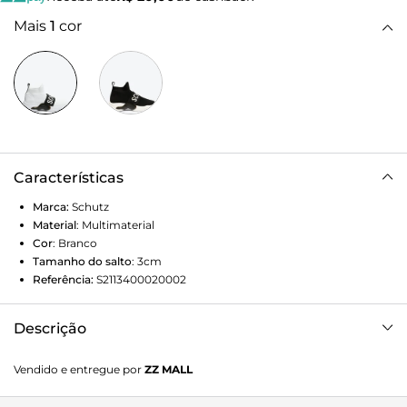
Mais
1
cor
Características
Marca:
Schutz
Material
:
Multimaterial
Cor
:
Branco
Tamanho do salto
:
3cm
Referência:
S2113400020002
Descrição
O shape com cano ajustado em contraste com o solado
Vendido e entregue por
ZZ MALL
bold de inspiração futurista traz uma nova proposta para a
clássica combinação p&b, adicionando modernidade à