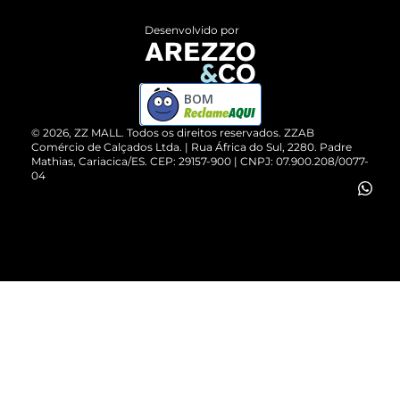
Entrega
ZZ Influ
Desenvolvido por
Devolução do Produto
ZZ MALL é confiável
Compre pelo WhatsApp
ZZPay
BOM
Cartão Presente
©
2026
, ZZ MALL. Todos os direitos reservados.
ZZAB
Comércio de Calçados Ltda. | Rua África do Sul, 2280. Padre
Mathias, Cariacica/ES. CEP: 29157-900 | CNPJ: 07.900.208/0077-
Vendas Corporativas
04