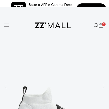
Baixe o APP e Garanta Frete 
BAIXAR
Grátis*
5.0
0